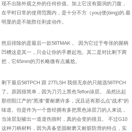
现不出除外观之外的任何价值。加上它没有圆润的刀腹，
在平时日常的使用范围内，是十分不方（you)便(bing)的.最
明显的是不能胜任剥皮动作。
然后排除的是最后一款58TMAK 。 因为它过于夸张的握柄
凹槽这是其一，只会让你的手磨起泡。其二是对比剩下两
把，它65mm的刃长略微有点尴尬。
剩下最后58TPCH 跟 27TLSH 我很无奈的只能选58TPCH
了。原因很简单，因为刀刃上黑色Teflon涂层。 虽然比起
那些阳江产的”黑漆“要耐磨许多，况且还有那么点”战术“的
味道。但是作为一个曾经拥有多把黑色涂层刀的人来说，
当涂层划被出一道道伤痕时，真的会变的很丑。 不过G10
这种刀柄材料，因为具备坚固耐磨又耐脏防滑的特点，实