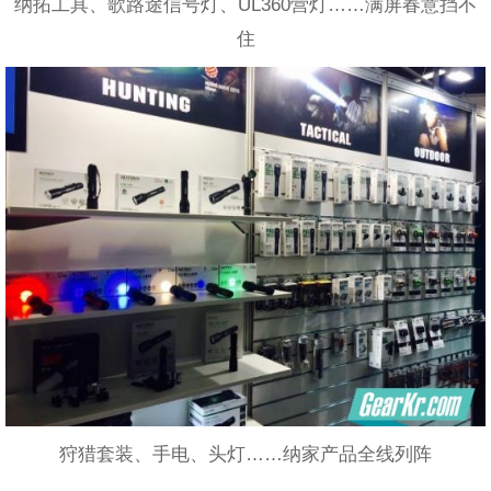
纳拓工具、歌路途信号灯、UL360营灯……满屏春意挡不
住
狩猎套装、手电、头灯……纳家产品全线列阵