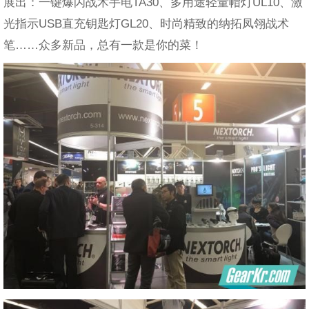
展出：一键爆闪战术手电TA30、多用途轻量帽灯UL10、激
光指示USB直充钥匙灯GL20、时尚精致的纳拓凤翎战术
笔……众多新品，总有一款是你的菜！