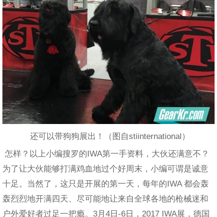
还可以带狗狗展出！（图自stiinternational）
怎样？以上小编搜罗的IWA第一手资料，大伙还满意不？
为了让大伙能够打满鸡血地过个好周末，小编可谓是诚意
十足。当然了，这只是开展的第一天，每年的IWA 都会轰
轰烈烈地开满四天、尽可能地让来自全球各地的枪械迷和
户外爱好者过足一把瘾。3月4日-6日，2017 IWA展，德国