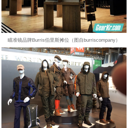
瞄准镜品牌Burris伯里斯摊位（图自burriscompany）