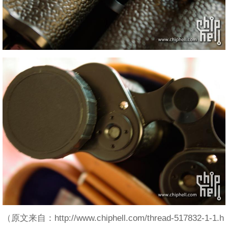
（原文来自：http://www.chiphell.com/thread-517832-1-1.h