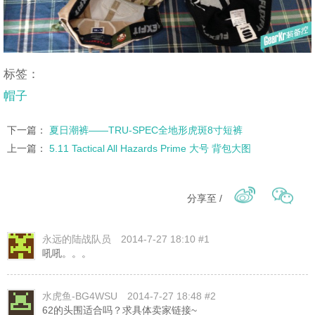
标签：
帽子
下一篇：
夏日潮裤——TRU-SPEC全地形虎斑8寸短裤
上一篇：
5.11 Tactical All Hazards Prime 大号 背包大图
分享至 /
永远的陆战队员
2014-7-27 18:10 #1
吼吼。。。
水虎鱼-BG4WSU
2014-7-27 18:48 #2
62的头围适合吗？求具体卖家链接~