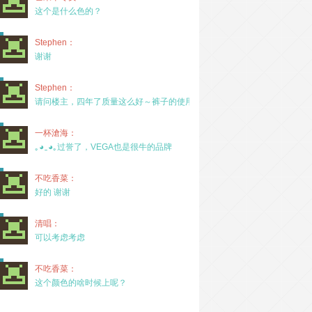
这个是什么色的？
Stephen：
谢谢
Stephen：
请问楼主，四年了质量这么好～裤子的使用率高吗？
一杯滄海：
｡◕‿◕｡过誉了，VEGA也是很牛的品牌
不吃香菜：
好的 谢谢
清唱：
可以考虑考虑
不吃香菜：
这个颜色的啥时候上呢？