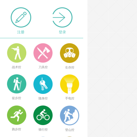
注册
登录
战术控
刀具控
生存控
徒步控
随身控
手电控
跑步控
骑行控
登山控