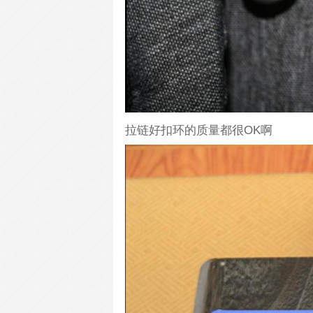
拉链好扣环的质量都很OK啊