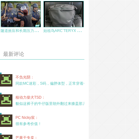
隧
道效应和长期压力：警员如何应对因压力而生的生理反应
始
祖鸟ARC’TERYX Mistral 8 单肩包测评
最新评论
不负光阴：
同款MC迷彩，S码，偏胖体型，正常穿着一年半，没
核动力柴犬TSD：
貌似这裤子的牛仔版里朝外翻过来膝盖那儿有放护膝的
PC Nicky宸：
很有参考价值！
芒果干专卖：