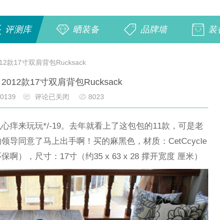
评测库
晒装备
品牌墙
装
2012款17寸双肩背包Rucksack
el 2012款17寸双肩背包Rucksack
0139
评论已关闭
8023
痒来玩玩*/-19。去年就看上了这包包的11款，可是老
导同意了马上出手啊！买的麻黑色，材质：CetCcycle
，尺寸：17寸（约35 x 63 x 28 撑开宽度 厘米）