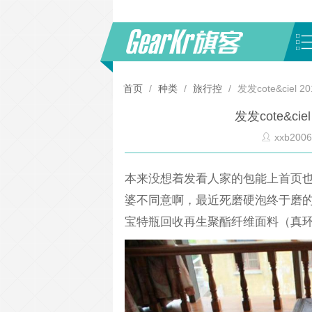
首页
/
种类
/
旅行控
/
发发cote&ciel 
发发cote&ci
xxb2006
本来没想着发看人家的包能上首页也心
婆不同意啊，最近死磨硬泡终于磨的领
宝特瓶回收再生聚酯纤维面料（真环保啊）