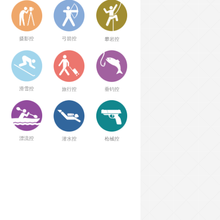
弓箭控
摄影控
攀岩控
滑雪控
旅行控
垂钓控
漂流控
潜水控
枪械控