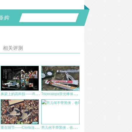
备购
相关评测
鼻
梁上的高科技——RUDYPROJECT RYDON镀膜运动眼镜测评
T
riceratops荧光棒体验测评
重
在细节——Clorts洛弛HKM-822G登山鞋测评
男
儿何不带黑侠，收取佳人满天心： Leatherman 莱泽曼 Skeletool CX 黑少侠