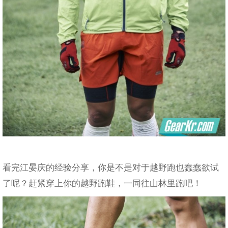
看完江晏庆的经验分享，你是不是对于越野跑也蠢蠢欲试
了呢？赶紧穿上你的越野跑鞋，一同往山林里跑吧！