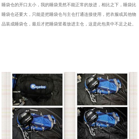
睡袋仓的开口太小，我的睡袋竟然不能正常的放进，相比之下，睡袋比
睡袋仓还要大，只能是把睡袋仓与主仓打通连接使用，把衣服或其他物
品装成睡袋仓，最后才把睡袋竖着放进主仓，这是此包美中不足之处。