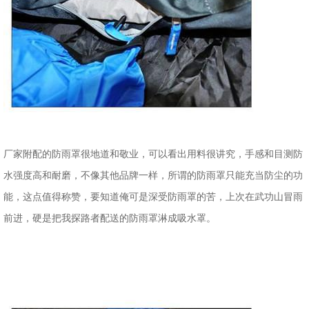
厂家附配的防雨罩很地道和敬业，可以看出用料很讲究，手感和目测防
水强度高和耐磨，不像其他品牌一样，所谓的防雨罩只能充当防尘的功
能，这点值得称赞，要知道俺可是深受防雨罩的苦，上次在武功山冒雨
前进，硬是把我探路者配送的防雨罩淋成吸水罩。