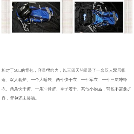
相对于50L的背包，容量很给力，以三四天的量装了一套双人双层帐
蓬、双人套炉、一个大睡袋、两件快干衣、一件军衣、一件三层冲锋
衣、两条快干裤、一条冲锋裤、袜子若干、其他小物品，背包不需要扩
容，背包还未装满。