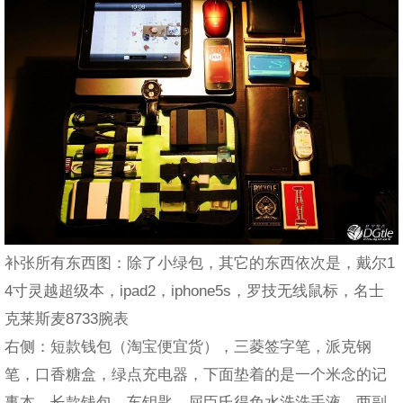
补张所有东西图：除了小绿包，其它的东西依次是，戴尔1
4寸灵越超级本，ipad2，iphone5s，罗技无线鼠标，名士
克莱斯麦8733腕表
右侧：短款钱包（淘宝便宜货），三菱签字笔，派克钢
笔，口香糖盒，绿点充电器，下面垫着的是一个米念的记
事本，长款钱包，车钥匙，屈臣氏得免水洗洗手液，两副