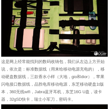
这是网上经常能找到的数码收纳包，我们从左边上方开始
说，依次是：标准数据线（用来给移动电源充电的），移
动硬盘数据线，三款香水小样（大地，gio和dior），苹果
闪电接口数据线，品胜电库移动电源，东芝移动硬盘1t版
本，360无线wifi，Jabra蓝牙耳机，东芝16G U盘，读卡
器，32gSD快卡，瑞士小军刀，密码卡。