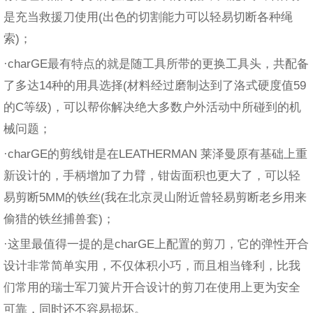
是充当救援刀使用(出色的切割能力可以轻易切断各种绳
索)；
·charGE最有特点的就是随工具所带的更换工具头，共配备
了多达14种的用具选择(材料经过磨制达到了洛式硬度值59
的C等级)，可以帮你解决绝大多数户外活动中所碰到的机
械问题；
·charGE的剪线钳是在LEATHERMAN 莱泽曼原有基础上重
新设计的，手柄增加了力臂，钳齿面积也更大了，可以轻
易剪断5MM的铁丝(我在北京灵山附近曾轻易剪断老乡用来
偷猎的铁丝捕兽套)；
·这里最值得一提的是charGE上配置的剪刀，它的弹性开合
设计非常简单实用，不仅体积小巧，而且相当锋利，比我
们常用的瑞士军刀簧片开合设计的剪刀在使用上更为安全
可靠，同时还不容易损坏。