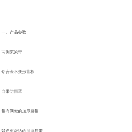
一、产品参数
两侧束紧带
铝合金不变形背板
自带防雨罩
带有网兜的加厚腰带
背负更舒适的加厚肩带