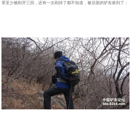
罩至少被剐开三回，还有一次剐掉了都不知道，被后面的驴友捡到了：