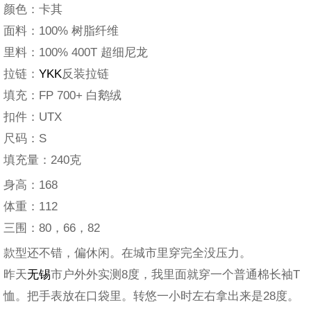
颜色：卡其
面料：100% 树脂纤维
里料：100% 400T 超细尼龙
拉链：
YKK
反装拉链
填充：FP 700+ 白鹅绒
扣件：UTX
尺码：S
填充量：240克
身高：168
体重：112
三围：80，66，82
款型还不错，偏休闲。在城市里穿完全没压力。
昨天
无锡
市户外外实测8度，我里面就穿一个普通棉长袖T
恤。把手表放在口袋里。转悠一小时左右拿出来是28度。