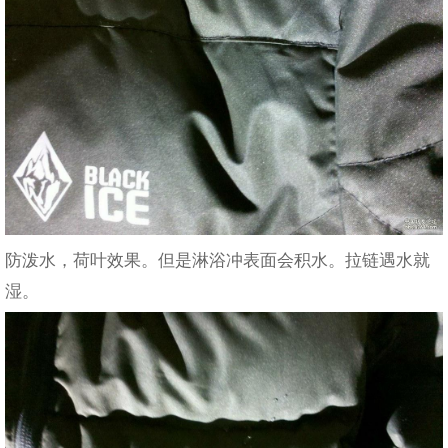
防泼水，荷叶效果。但是淋浴冲表面会积水。拉链遇水就
湿。