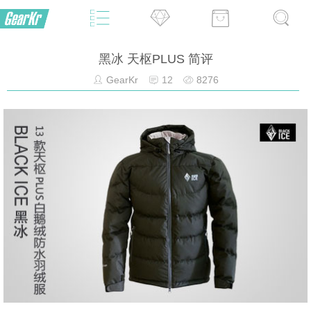
黑冰 天枢PLUS 简评
GearKr
12
8276