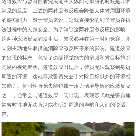
隧道效应与暂时性听觉失能在人体面对威胁的时候是非常
常见的反应。上述的两种应激反应会降低人体对周围环境
的感知能力，对于警员来说，这就直接影响到了警员在执
法过程中的人身安全。为了消除这两种应激反应的影响，
这两种应激反应的发生后，警员必须在第一时间觉察，并
立刻主动地采取措施消除应激反应带来的影响。隧道效应
的出现的标志，包括了边缘视觉能力的消减和对目标施以
高度的视觉聚焦。隧道效应出现后，警员无法观察到身边
周遭的环境，这就导致警员失去了对除目标以外的环境感
知能力。暂时性听觉失能也属于压力情境导致的应激反应
之一，通常会与隧道效应一同出现。表现形式就是警员通
常暂时性地无法听清或者听到周遭的声响和人们的说话
声。