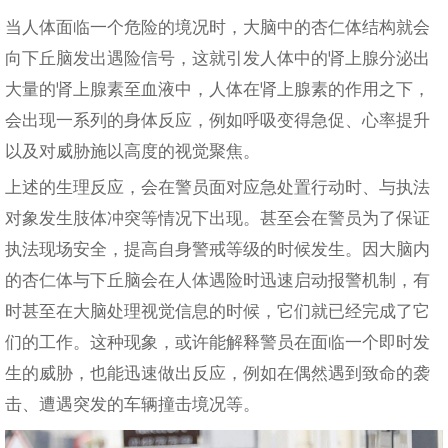
当人体面临一个危险的境况时，大脑中的杏仁体结构就会
向下丘脑发出遇险信号，这就引发人体中的肾上腺分泌出
大量的肾上腺素至血液中，人体在肾上腺素的作用之下，
会出现一系列的身体反应，例如呼吸变得急促、心率提升
以及对威胁施以高度的视觉聚焦。
上述的生理反应，会在警员面对应急处置行动时、与执法
对象发生肢体冲突等情况下出现。甚至会在警员为了保证
执法现场安全，提高自身警戒等级的时候发生。因大脑内
的杏仁体与下丘脑会在人体遇险时迅速启动报警机制，有
时甚至在大脑处理视觉信息的时候，它们就已经完成了它
们的工作。这种现象，或许能解释警员在面临一个即时发
生的威胁，也能迅速做出反应，例如在偶然遇到致命的袭
击、遭遇突发的车辆撞击境况等。