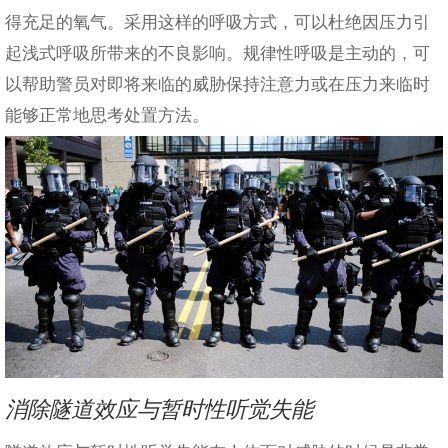
得充足的氧气。采用这样的呼吸方式，可以杜绝因压力引
起浅式呼吸所带来的不良影响。规律性呼吸是主动的，可
以帮助警员对即将来临的威胁保持注意力或在压力来临时
能够正常地思考处置方法。
消除隧道效应与暂时性听觉失能