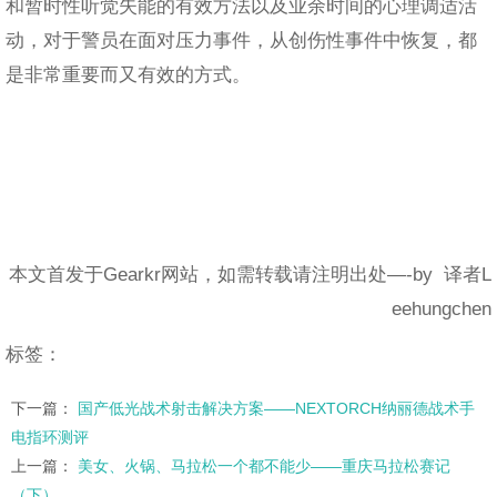
和暂时性听觉失能的有效方法以及业余时间的心理调适活
动，对于警员在面对压力事件，从创伤性事件中恢复，都
是非常重要而又有效的方式。
本文首发于Gearkr网站，如需转载请注明出处—-by 译者L
eehungchen
标签：
下一篇：
国产低光战术射击解决方案——NEXTORCH纳丽德战术手
电指环测评
上一篇：
美女、火锅、马拉松一个都不能少——重庆马拉松赛记
（下）