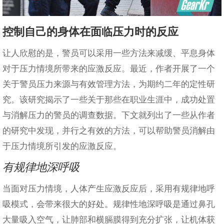
控制自己的身体在面
临压
力
时
的反
应
让人欣慰的是，警员可以采用一些方法来减缓、平息身体
对于压力情境所带来的应激反应。最近，作者开展了一个
关于警员压力来源与有效管理方法，为期约二年的定性研
究。该研究揭示了一些关于那些在职业生涯中，成功处置
与消解压力的警员的调查数据。下文就列出了一些从作者
的研究中发现，并行之有效的方法，可以帮助警员消解由
于压力情境所引发的应激反应。
有规律地深呼吸
当面对压力情境，人体产生应激反应后，采用有规律地呼
吸模式，会带来很大的好处。规律性地深呼吸是通过鼻孔
大量吸入空气，让肺部和横膈膜得到充分扩张，让机体获