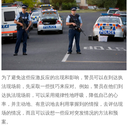
为了避免这些应激反应的出现和影响，警员可以在到达执
法现场前，先采取一些技巧来应对。例如，警员在他们到
达执法现场前，可以采用规律性地呼吸，降低自己的心
率，并主动地、有意识地去利用掌握到的情报，去评估现
场的情况，而且可以设想一些应对突发情况的方法和预
案。