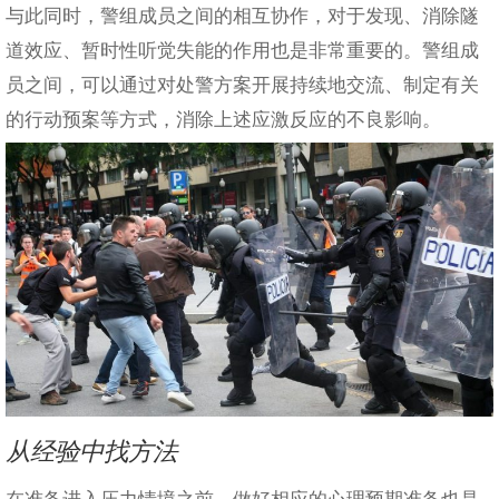
与此同时，警组成员之间的相互协作，对于发现、消除隧
道效应、暂时性听觉失能的作用也是非常重要的。警组成
员之间，可以通过对处警方案开展持续地交流、制定有关
的行动预案等方式，消除上述应激反应的不良影响。
从经验中找方法