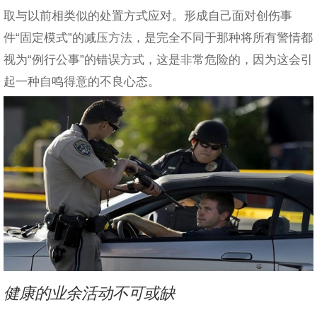
取与以前相类似的处置方式应对。形成自己面对创伤事
件“固定模式”的减压方法，是完全不同于那种将所有警情都
视为“例行公事”的错误方式，这是非常危险的，因为这会引
起一种自鸣得意的不良心态。
健康的业余活动不可或缺