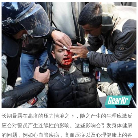
长期暴露在高度的压力情境之下，随之产生的生理应激反
应会对警员产生连续性的影响。这些影响会引发身体健康
的问题，例如心血管疾病，高血压症以及心理健康上的各