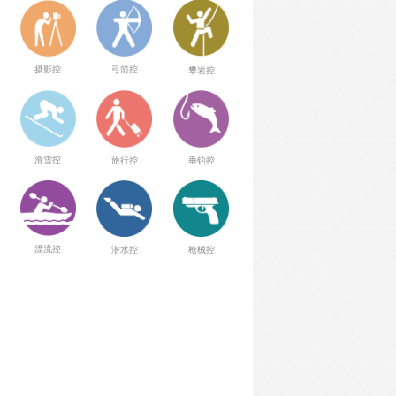
弓箭控
摄影控
攀岩控
滑雪控
旅行控
垂钓控
漂流控
潜水控
枪械控