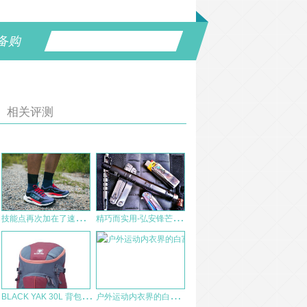
备购
相关评测
技
能点再次加在了速度——HOKA TECTON X 3
精
巧而实用-弘安锋芒机械陀螺甩棍测评
B
LACK YAK 30L 背包 测评报告
户
外运动内衣界的白富美：Patagonia C3 女士内衣评测报告