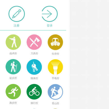
注册
登录
战术控
刀具控
生存控
徒步控
随身控
手电控
跑步控
骑行控
登山控