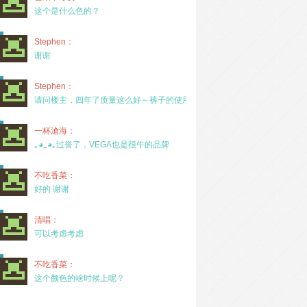
这个是什么色的？
Stephen：
谢谢
Stephen：
请问楼主，四年了质量这么好～裤子的使用率高吗？
一杯滄海：
｡◕‿◕｡过誉了，VEGA也是很牛的品牌
不吃香菜：
好的 谢谢
清唱：
可以考虑考虑
不吃香菜：
这个颜色的啥时候上呢？