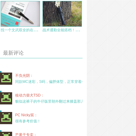
找
一个文武双全的在身边是真的爽——巅峰Prime MT1804战术笔
战
术通勤全能搭档！纳丽德P81手电赏评
最新评论
不负光阴：
同款MC迷彩，S码，偏胖体型，正常穿着一年半，没
核动力柴犬TSD：
貌似这裤子的牛仔版里朝外翻过来膝盖那儿有放护膝的
PC Nicky宸：
很有参考价值！
芒果干专卖：