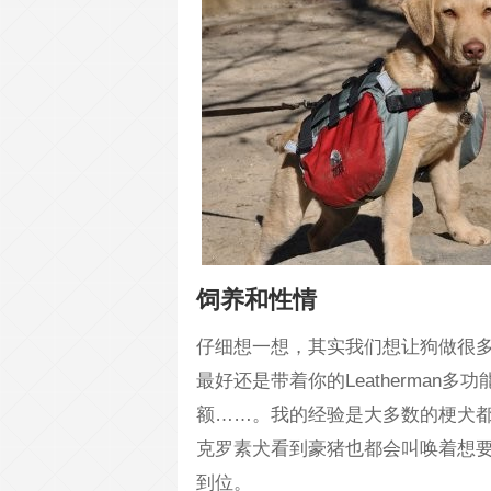
饲养和性情
仔细想一想，其实我们想让狗做很
最好还是带着你的Leatherma
额……。我的经验是大多数的梗犬
克罗素犬看到豪猪也都会叫唤着想
到位。