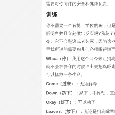
需要对你同伴的安全和健康负责。
训练
你不需要一个有博士学位的狗，但
听明白并且立刻做出反应吗?我花了
令。它不会翻滚或者装死，因为这
里我所说的需要狗儿们必须听得懂
Whoa
（停）
:我用这个口令来让狗
就不会在静守的时候冲出去把鸟吓
可以拯救一条生命。
Come
（过来）
：无须解释
Down
（趴下）
：趴下，不许动，直
Okay
（好了）
：可以动了
Leave it
（放下）
：无论是狗狗嘴里