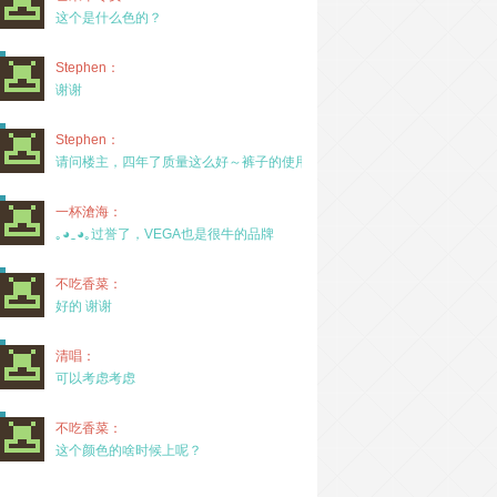
这个是什么色的？
Stephen：
谢谢
Stephen：
请问楼主，四年了质量这么好～裤子的使用率高吗？
一杯滄海：
｡◕‿◕｡过誉了，VEGA也是很牛的品牌
不吃香菜：
好的 谢谢
清唱：
可以考虑考虑
不吃香菜：
这个颜色的啥时候上呢？