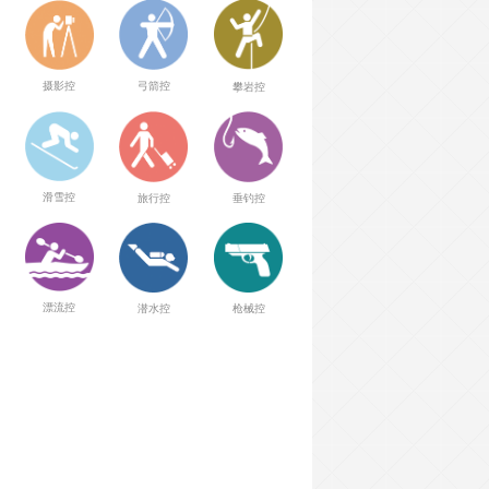
弓箭控
摄影控
攀岩控
滑雪控
旅行控
垂钓控
漂流控
潜水控
枪械控