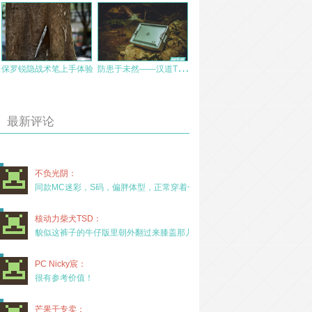
防
患于未然——汉道TD生存盒小测
保罗锐隐战术笔上手体验
最新评论
不负光阴：
同款MC迷彩，S码，偏胖体型，正常穿着一年半，没
核动力柴犬TSD：
貌似这裤子的牛仔版里朝外翻过来膝盖那儿有放护膝的
PC Nicky宸：
很有参考价值！
芒果干专卖：