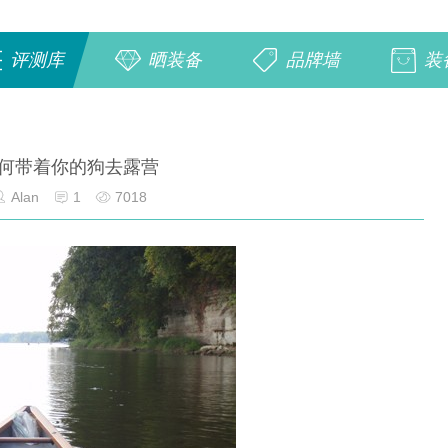
评测库
晒装备
品牌墙
装
何带着你的狗去露营
Alan
1
7018