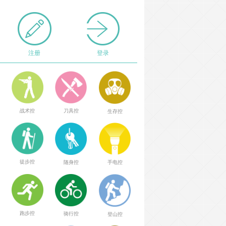
注册
登录
战术控
刀具控
生存控
徒步控
随身控
手电控
跑步控
骑行控
登山控