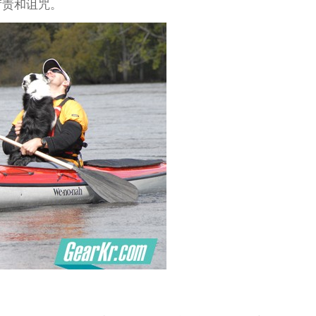
苛责和诅咒。