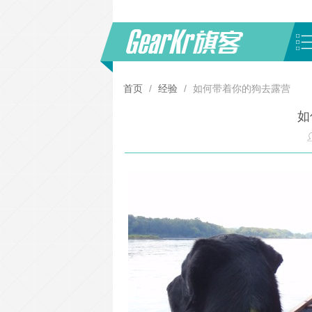
首页
/
经验
/
如何带着你的狗去露营
如