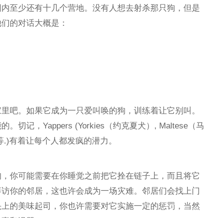
围内至少还有十几个营地。没有人想去射杀那只狗，但是
他们的对话大概是：
家里吧。如果它成为一只爱叫唤的狗，训练着让它别叫。
Yappers (Yorkies（约克夏犬）, Maltese（马
）等等.)有着让每个人都发疯的潜力。
狗，你可能需要在你睡觉之前把它拴在链子上，而且将它
拜访你的邻居，这也许会成为一场灾难。邻居们会找上门
头上的美味起司，你也许需要对它实施一定的惩罚，当然