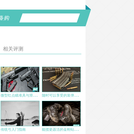
备购
相关评测
微
型红点瞄准具与滑架减重对于手枪的利弊分析
随
时可以享受的装弹快感：简评ERA45%弹匣模型
能
揽瓷器活的金刚钻——鼎峰防务6寸“斥候”轻型城市作战靴测评
传统弓入门指南