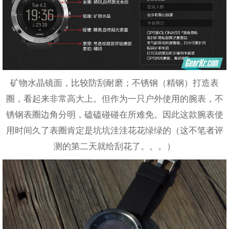
矿物水晶镜面，比较防刮耐磨；不锈钢（精钢）打造表
圈，看起来非常高大上。但作为一只户外使用的腕表，不
锈钢表圈边角分明，磕磕碰碰在所难免。因此这款腕表使
用时间久了表圈肯定是坑坑洼洼花花绿绿的（这不笔者评
测的第二天就给刮花了。。。）