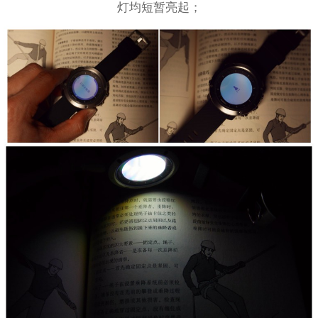
灯均短暂亮起；