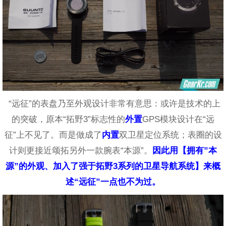
“远征”的表盘乃至外观设计非常有意思：或许是技术的上
的突破，原本“拓野3”标志性的
外置
GPS模块设计在“远
征”上不见了。而是做成了
内置
双卫星定位系统；表圈的设
计则更接近颂拓另外一款腕表“本源”。
因此用【拥有”本
源”的外观、加入了强于拓野3系列的卫星导航系统】来概
述“远征”一点也不为过。