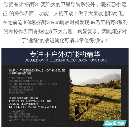
除拥有比“拓野3” 更强大的卫星导航系统外，颂拓还对“远
征”的操作界面、功能、人机互动上做了大量改进和简化。
在之前笔者体验拓野3 Run腕表时就发现3R乃至拓野3系列
腕表操作界面有些地方不太合理，略显复杂。因此颂拓对
于“远征”的改进简化可谓非常值得期待！