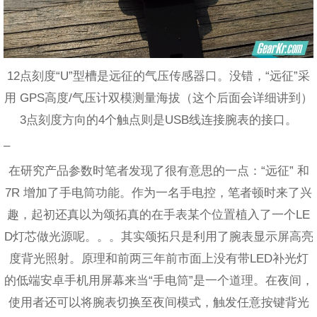
12点刻度“U”型槽是远征的气压传感器口。没错，“远征”采
用 GPS高度/气压计双模测量海拔（这个后面会详细讲到）
3点刻度方向的4个触点则是USB线连接腕表的接口。
–
在研究产品参数时笔者发现了很有意思的一点：“远征” 和
7R 增加了手电筒功能。作为一名手电控，笔者顿时来了兴
趣，起初还真以为颂拓真的在手表某个位置植入了一个LE
D灯芯做光源呢。。。其实颂拓只是利用了腕表显示屏高亮
度背光照射。原理和前两三年前市面上没有带LED补光灯
的低端安卓手机用屏幕来当“手电筒”是一个道理。在夜间，
使用者还可以将腕表切换至夜间模式，触发任意按键背光