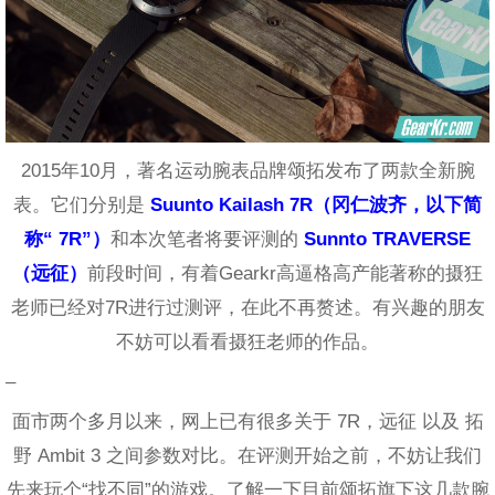
2015年10月，著名运动腕表品牌颂拓发布了两款全新腕
表。它们分别是
Suunto Kailash 7R（冈仁波齐，以下简
称“ 7R”）
和本次笔者将要评测的
Sunnto TRAVERSE
（远征）
前段时间，有着Gearkr高逼格高产能著称的摄狂
老师已经对7R进行过测评，在此不再赘述。有兴趣的朋友
不妨可以看看摄狂老师的作品。
–
面市两个多月以来，网上已有很多关于 7R，远征 以及 拓
野 Ambit 3 之间参数对比。在评测开始之前，不妨让我们
先来玩个“找不同”的游戏。了解一下目前颂拓旗下这几款腕