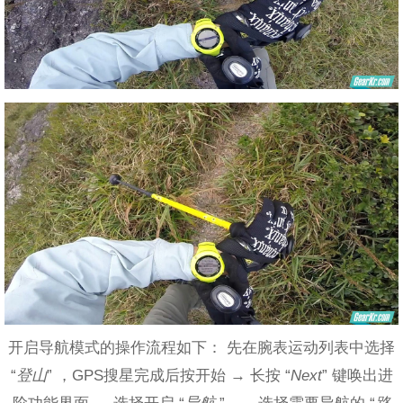
开启导航模式的操作流程如下： 先在腕表运动列表中选择
“
登山
” ，GPS搜星完成后按开始 → 长按 “
Next
” 键唤出进
阶功能界面 → 选择开启 “
导航
” → 选择需要导航的 “
路