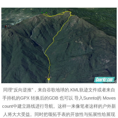
同理“反向逆推”，来自谷歌地球的.KML轨迹文件或者来自
手持机的GPX 转换后的GDB 也可以 导入Sunnto的 Moves
count中建立路线进行导航。这样一来像笔者这样的户外新
人将大大受益。同时把颂拓手表的开放性与拓展性给展现