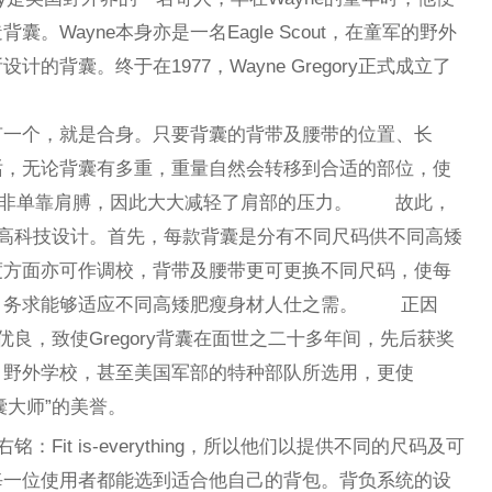
。Wayne本身亦是一名Eagle Scout，在童军的野外
的背囊。终于在1977，Wayne Gregory正式成立了
只有一个，就是合身。只要背囊的背带及腰带的位置、长
话，无论背囊有多重，重量自然会转移到合适的部位，使
，而非单靠肩膊，因此大大减轻了肩部的压力。 故此，
巧的高科技设计。首先，每款背囊是分有不同尺码供不同高矮
度方面亦可作调校，背带及腰带更可更换不同尺码，使每
，务求能够适应不同高矮肥瘦身材人仕之需。 正因
的优良，致使Gregory背囊在面世之二十多年间，先后获奖
、野外学校，甚至美国军部的特种部队所选用，更使
背囊大师”的美誉。
铭：Fit is-everything，所以他们以提供不同的尺码及可
每一位使用者都能选到适合他自己的背包。背负系统的设