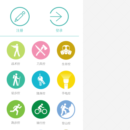
注册
登录
战术控
刀具控
生存控
徒步控
随身控
手电控
跑步控
骑行控
登山控