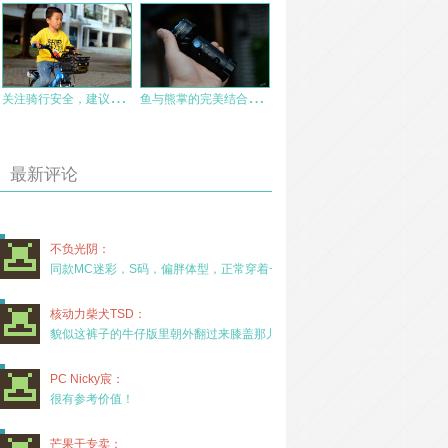
关
注骑行安全，建议选择专业车灯——使用迈极炫自行车灯SF1800的一点体会
鱼
与熊掌的完美结合——OLIGHT傲雷掠夺者mini
最新评论
不负光阴：
同款MC迷彩，S码，偏胖体型，正常穿着一年半，没
核动力柴犬TSD：
貌似这裤子的牛仔版里朝外翻过来膝盖那儿有放护膝的
PC Nicky宸：
很有参考价值！
芒果干专卖：