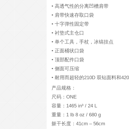
• 高透气性的分离凹槽肩带
• 肩带快速存取口袋
• 十字弹性固定带
• 衬垫式主仓口
• 单个工具，手杖，冰镐挂点
• 正面桶状口袋
• 顶部配件口袋
• 侧面可压缩
• 耐用而超轻的210D 双钻面料和420
产品规格：
尺码：ONE
容量：1465 in³ / 24 L
重量：1 lb 8 oz / 680 g
躯干长度：41cm – 56cm