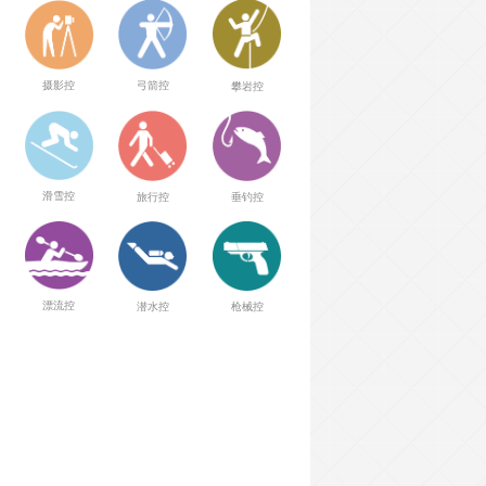
弓箭控
摄影控
攀岩控
滑雪控
旅行控
垂钓控
漂流控
潜水控
枪械控