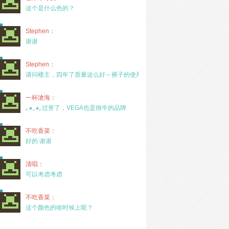
这个是什么色的？
Stephen：
谢谢
Stephen：
请问楼主，四年了质量这么好～裤子的使用率高吗？
一杯滄海：
｡◕‿◕｡过誉了，VEGA也是很牛的品牌
不吃香菜：
好的 谢谢
清唱：
可以考虑考虑
不吃香菜：
这个颜色的啥时候上呢？