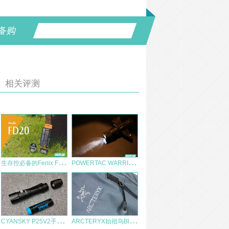
备购
相关评测
生
存控必备的Fenix FD20 2AA调光手电
P
OWERTAC WARRIOR武士战术手电暴力测评
C
YANSKY P25V2手电测评
A
RCTERYX始祖鸟Blade15（刀锋15）双肩电脑包