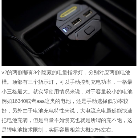
v2的两侧都有3个隐藏的电量指示灯，分别对应两侧电池
槽。顶部有三个指示灯，可以手动控制充电功率，一格最
小三格最大。就实际使用情况来说，对于容量较小的电池
例如16340或者aaa这类的电池，还是手动选择低功率较
好，另外由于电池充电特性来说，大电流充电虽然能快速
把电池充满，但是容量不如慢充也就是所谓的充不饱，这
是锂电池技术限制，实际容量相差大概10%左右。