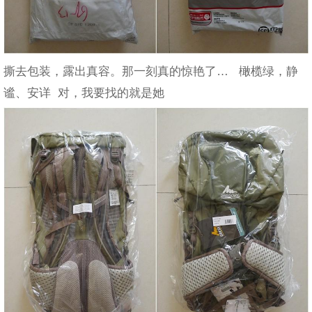
撕去包装，露出真容。那一刻真的惊艳了… 橄榄绿，静
谧、安详 对，我要找的就是她