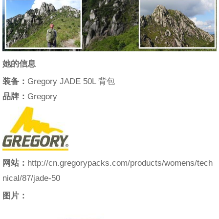
她的信息
装备：
Gregory JADE 50L 背包
品牌：
Gregory
网站：
http://cn.gregorypacks.com/products/womens/tech
nical/87/jade-50
图片：