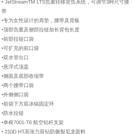
• JetStreamTM LTS负重转移背负系统，可调节3种尺寸腰
带
•专为女性设计的肩垫，腰带及背板
•顶部负重及侧部拉链加长背包长度
•前部拉链口袋
•可扩充的前口袋
•双水管出口
•悬浮式顶盖
•侧面及底部收缩带
•两个腰带口袋
•外侧侧口袋
•前袋下方双冰镐固定环
•防水拉链
•单根7001-T6 航空铝杆支架
• 210D HT高张力双钻防撕裂尼龙面料