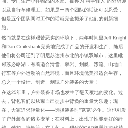
商、专门生产小件物品的木匠、被称为“科学怪人”的分析师
以及自行车修理工。如果是一两个团队的话还可以忍受，
但是五个团队同时工作的话就完全扼杀了他们的创新细
胞。
然而就是在这样艰苦恶劣的环境下，两年时间里Jeff Knight
和Dan Cruikshank完美地完成了产品的开发和生产。随后
他们将公司迁到了明尼苏达州东北的小镇双城市，这里毗
邻苏必略湖，有着适合滑雪、攀岩、划艇、漂流、山地自
行车等户外运动的自然环境，而且环境优美很适合生存，
总之一个设计、制造、测试户外装备的天堂！
在这25年里，户外装备市场也发生了翻天覆地的变化。过
去，背包客们以炫耀自己徒步中背负的重量为乐趣；现
在，大家追求轻量化——选择装备时“克克”必争。这也引发
了户外装备的诸多变革：在材料上，出现了性能更好的纤
维、锁扣、拉链等；在工艺上，现代的CAD机器切割代替