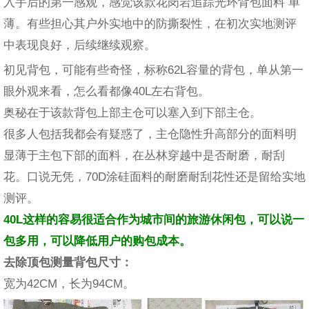
入手后的第一感观，感觉该款花岗岩追踪光环背包面料 单
薄。有些担心其户外实地中的防撕裂性，在初次实地测评
中表现良好，后续继续观察。
初见背包，可能有些奇怪，标称62L容量的背包，单从第一
眼外观来看，怎么看都像40L左右背包。
奥秘在于该款背包上部主仓可以塞入到下部主仓。
很多人包括我都会有疑惑了，主仓隐性升高部分的面料明
显薄于主包下部的面料，在丛林穿越中是否耐磨，耐刮
花。口说无凭，70D涂硅面料的耐磨耐刮花性还是留给实地
测评。
40L这样的容易很适合作为城市间的旅游休闲包，可以说一
包多用，可以降低用户的购包成本。
去除顶包测量背包尺寸：
宽为42CM，长为94CM。