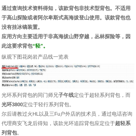
通过查询技术资料得知，该款背包非技术型背包。不适用
于高山探险或者阿尔卑斯式高海拔登山使用。该款背包也
没有挂冰镐装置。
应用方向主要适用于非高海拔山野穿越，丛林探险等，因
此这要求背包
“轻”。
纵观下图花岗岩产品线一览表
光环系列背包的同门师兄
子午线
定位于超轻系列背包，而
光环3800
定位于轻行系列背包。
尔后请教过火HL以及三Fu户外店的技术员，通过电话咨询
代理商安飞龙后得知，该款光环追踪背包应定位于
超轻系
列背包
。