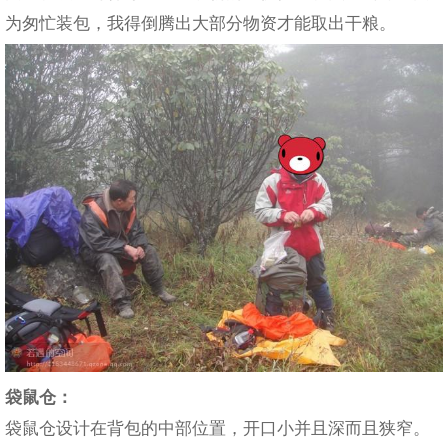
为匆忙装包，我得倒腾出大部分物资才能取出干粮。
袋鼠仓：
袋鼠仓设计在背包的中部位置，开口小并且深而且狭窄。