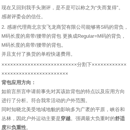
现在又回到我手头测评，是不是可以称之为“失而复得”。
感谢评委会的信任。
2. 感谢代理商北京安飞龙商贸有限公司能够将S码的背负，
M码长度的肩带/腰带的背包 更换成Regular=M码的背负，
M码长度的肩带/腰带的背包。
并且支付了换货的单程快递费用。
××××××××××××××××××××××××××分割下××××××××××××
×××××××××××××××××××××××
背包应用方向：
如前言所言申请前事先对其该款背包的特点以及应用方向
进行了分析。符合我常活动的户外范围。
同时知晓北美受地域地貌的影响多为广袤的平原，峡谷和
丛林，因此户外运动主要是
穿越
。强调最大负重时的
舒适
度
和
负重性
。