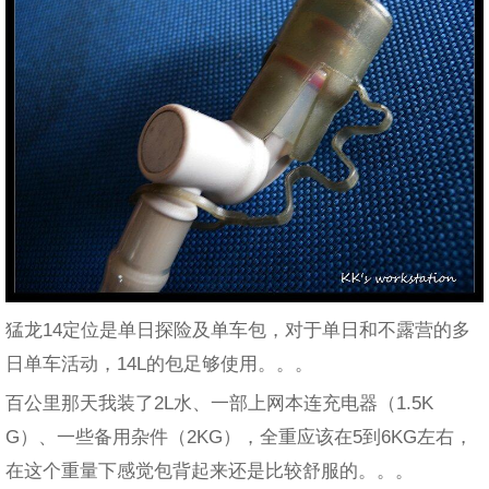
猛龙14定位是单日探险及单车包，对于单日和不露营的多
日单车活动，14L的包足够使用。。。
百公里那天我装了2L水、一部上网本连充电器（1.5K
G）、一些备用杂件（2KG），全重应该在5到6KG左右，
在这个重量下感觉包背起来还是比较舒服的。。。