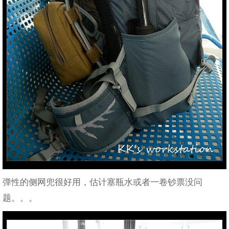
弹性的侧网兜很好用，估计塞瓶水或者一卷钞票没问
题。。。