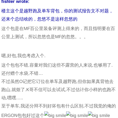
fishler wrote:
楼主这个是越野跑及单车背包，你的测试报告文不对题，
还来个总结啥的，忽悠不是这样忽悠的
这个包是在MF百公里装备评测上得来的，而且指明要在百
公里上测试，所以忽悠也是MF的忽悠。。。
嗯,好包,我也考虑入个.
这个包包不错,容量对我们这些不露营的人来说,也够用了.
还付赠个水袋,不错…
不过虽然O记把它订位在单车及越野跑,但你如果真背他去
跑山,就烦了.K哥不信可以去试试,不过估计你小样的也跑不
动,嘿嘿…..
至于单车,我还分辩不到好坏包有什么区别,不过我觉的俺的
ERGON包包好过这个