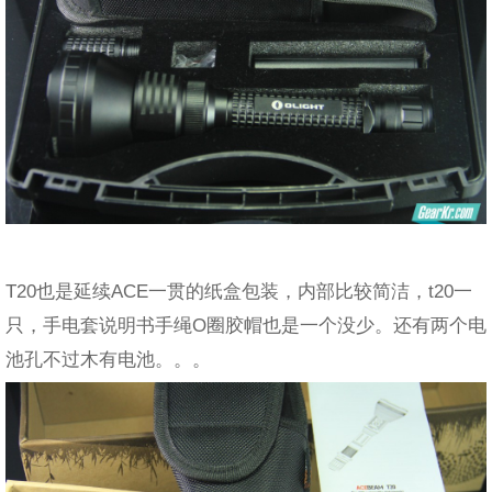
T20也是延续ACE一贯的纸盒包装，内部比较简洁，t20一
只，手电套说明书手绳O圈胶帽也是一个没少。还有两个电
池孔不过木有电池。。。