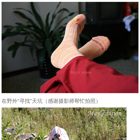
在野外“寻找”天坑（感谢摄影师帮忙拍照）