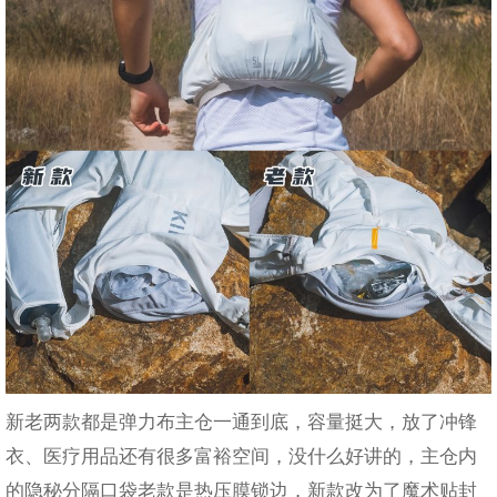
新老两款都是弹力布主仓一通到底，容量挺大，放了冲锋
衣、医疗用品还有很多富裕空间，没什么好讲的，主仓内
的隐秘分隔口袋老款是热压膜锁边，新款改为了魔术贴封