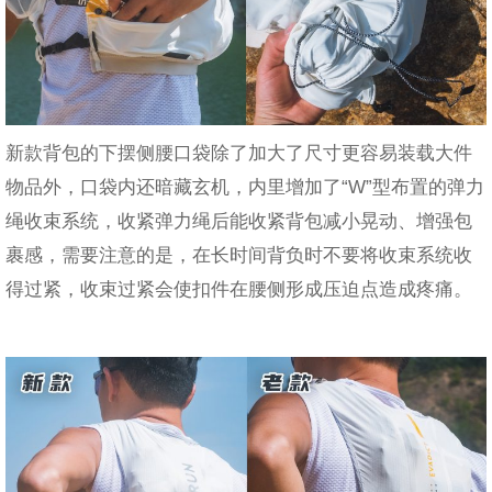
​新款背包的下摆侧腰口袋除了加大了尺寸更容易装载大件
物品外，口袋内还暗藏玄机，内里增加了“W”型布置的弹力
绳收束系统，收紧弹力绳后能收紧背包减小晃动、增强包
裹感，需要注意的是，在长时间背负时不要将收束系统收
得过紧，收束过紧会使扣件在腰侧形成压迫点造成疼痛。