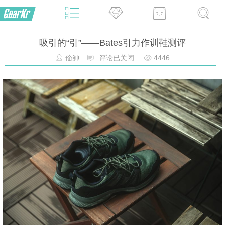
吸引的“引”——Bates引力作训鞋测评
佡帥
评论已关闭
4446