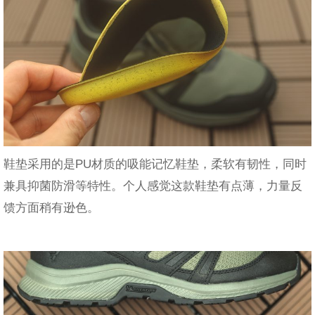
鞋垫采用的是PU材质的吸能记忆鞋垫，柔软有韧性，同时
兼具抑菌防滑等特性。个人感觉这款鞋垫有点薄，力量反
馈方面稍有逊色。