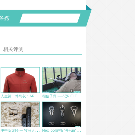
备购
相关评测
人
生第一件鸟衣：ARC’TERYX 始祖鸟 Gamma LT Jacket 男款软壳夹克
相
信子弹 —–记RIFLES ONLY高精度步枪射击一级和二级课程
匣
中听龙吟 — 牧马人多功能防抢棍套测评
N
exTool纳拓 “开Fun”系列 测评报告