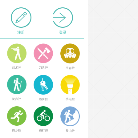
注册
登录
战术控
刀具控
生存控
徒步控
随身控
手电控
跑步控
骑行控
登山控