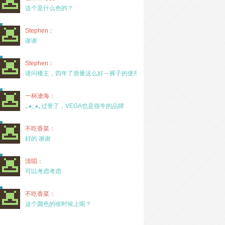
这个是什么色的？
Stephen：
谢谢
Stephen：
请问楼主，四年了质量这么好～裤子的使用率高吗？
一杯滄海：
｡◕‿◕｡过誉了，VEGA也是很牛的品牌
不吃香菜：
好的 谢谢
清唱：
可以考虑考虑
不吃香菜：
这个颜色的啥时候上呢？