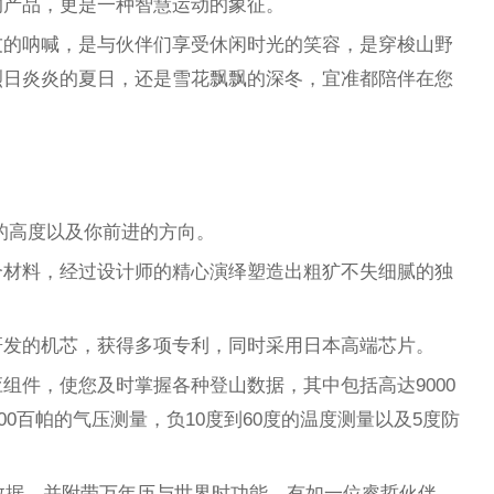
的产品，更是一种智慧运动的象征。
友的呐喊，是与伙伴们享受休闲时光的笑容，是穿梭山野
烈日炎炎的夏日，还是雪花飘飘的深冬，宜准都陪伴在您
的高度以及你前进的方向。
合材料，经过设计师的精心演绎塑造出粗犷不失细腻的独
研发的机芯，获得多项专利，同时采用日本高端芯片。
组件，使您及时掌握各种登山数据，其中包括高达9000
00百帕的气压测量，负10度到60度的温度测量以及5度防
度数据，并附带万年历与世界时功能，有如一位睿哲伙伴，