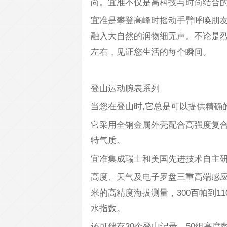
尚。宜准不仅是高科技与时尚结合
宜准是攀登高峰时摇动手臂呼唤朋
融入大自然的润物细无声。不论是
左右，见证您生活的每个瞬间。
登山运动腕表系列
当您在登山时,它总是可以提供精确
它采用全钢金属外壳配合高强度复
特气质。
宜准集成瑞士和美国先进技术自主
高度、天气及电子罗盘三重高端感应
米的高精度海拔测量，300百帕到11
水指数。
还可储存30个登山记录、50组高