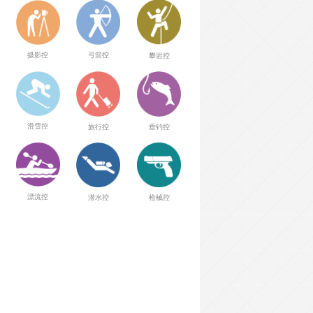
弓箭控
摄影控
攀岩控
滑雪控
旅行控
垂钓控
漂流控
潜水控
枪械控