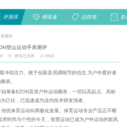
评测库
晒装备
品牌墙
装
手表测评
ZON登山运动手表测评
Kr
评论已关闭
8942
凭着冲劲活力、敢于创新及强调细节的信念,为户外爱好者
动腕表。
开始筹备EZON宜准户外运动腕表，一切以高起点、高标
动为己任，已迅速成为业内技术研发强者。
，传统体育运动向两极化发展。体育运动专业产品正不断
追求时尚与个性的今天，智慧运动已成为户外运动的新风