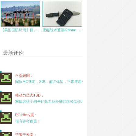
【
美国国防新闻】排查燃料管问题后，大部分F-35都已复飞
肥
熊战术通勤iPhone X防摔手机壳
最新评论
不负光阴：
同款MC迷彩，S码，偏胖体型，正常穿着一年半，没
核动力柴犬TSD：
貌似这裤子的牛仔版里朝外翻过来膝盖那儿有放护膝的
PC Nicky宸：
很有参考价值！
芒果干专卖：