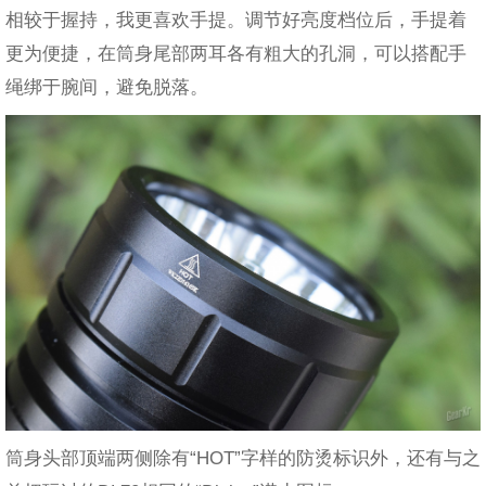
相较于握持，我更喜欢手提。调节好亮度档位后，手提着
更为便捷，在筒身尾部两耳各有粗大的孔洞，可以搭配手
绳绑于腕间，避免脱落。
筒身头部顶端两侧除有“HOT”字样的防烫标识外，还有与之