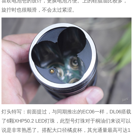
喜欢电池仓的设计，更换电池方便。上的硅脂油比较多，
旋拧时也很顺滑，不会太过紧涩。
灯头特写：前面提过，与同期推出的EC06一样，DL06搭载
了6颗XHP50.2 LED灯珠，此型号灯珠对于桐油们来说可以
说是非常熟悉了。搭配大口径橘皮杯，其光通量最高可达1