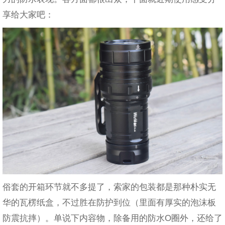
享给大家吧：
俗套的开箱环节就不多提了，索家的包装都是那种朴实无
华的瓦楞纸盒，不过胜在防护到位（里面有厚实的泡沫板
防震抗摔）。单说下内容物，除备用的防水O圈外，还给了