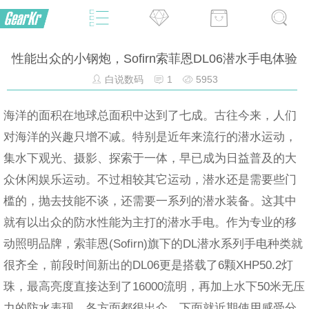
性能出众的小钢炮，Sofirn索菲恩DL06潜水手电体验
白说数码
1
5953
海洋的面积在地球总面积中达到了七成。古往今来，人们
对海洋的兴趣只增不减。特别是近年来流行的潜水运动，
集水下观光、摄影、探索于一体，早已成为日益普及的大
众休闲娱乐运动。不过相较其它运动，潜水还是需要些门
槛的，抛去技能不谈，还需要一系列的潜水装备。这其中
就有以出众的防水性能为主打的潜水手电。作为专业的移
动照明品牌，索菲恩(Sofirn)旗下的DL潜水系列手电种类就
很齐全，前段时间新出的DL06更是搭载了6颗XHP50.2灯
珠，最高亮度直接达到了16000流明，再加上水下50米无压
力的防水表现。各方面都很出众，下面就近期使用感受分