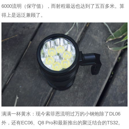
6000流明（保守值），而射程最远也达到了五百多米。算
得上是远泛兼顾了。
满满一杯黄水：现今索菲恩流明过万的小钢炮除了DL06
外，还有EC06、Q8 Pro和最新推出的聚泛结合的TS32。