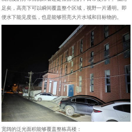
足矣，高亮下可以瞬间覆盖整个区域，视野一片通明。即
便水下能见度低，也是能够照亮大片水域和目标物的。
宽阔的泛光面积能够覆盖整栋高楼：