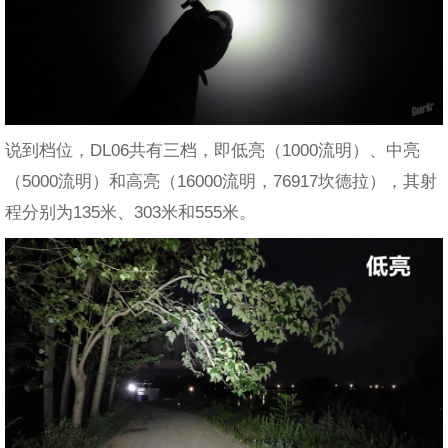
说到档位，DL06共有三档，即低亮（1000流明）、中亮
（5000流明）和高亮（16000流明，76917坎德拉），其射
程分别为135米、303米和555米。