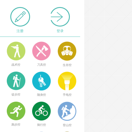
注册
登录
战术控
刀具控
生存控
徒步控
随身控
手电控
跑步控
骑行控
登山控