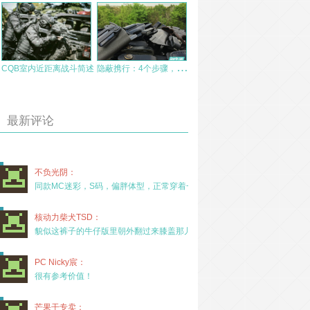
隐
蔽携行：4个步骤，找到属于你的枪套
CQB室内近距离战斗简述
最新评论
不负光阴：
同款MC迷彩，S码，偏胖体型，正常穿着一年半，没
核动力柴犬TSD：
貌似这裤子的牛仔版里朝外翻过来膝盖那儿有放护膝的
PC Nicky宸：
很有参考价值！
芒果干专卖：