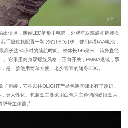
款双档位输出便携，迷你LED笔形手电筒，外观有双螺旋和鹅卵石
我手里这款配置一颗 冷白LED灯珠，使用两颗AA电池，
，最高长达54小时的续航时间。整体长145毫米，筒身直径
抱夹）。它采用筒身双螺旋风格，正向开关，PMMA透镜，双
，是一款使用简单方便，老少皆宜的随身EDC。
纸质盒子包装，它在以往OLIGHT产品包装基础上有了改进。
心，更人性化。包装盒主要采用白色为主色调的硬纸盒为
的型号主体照片。