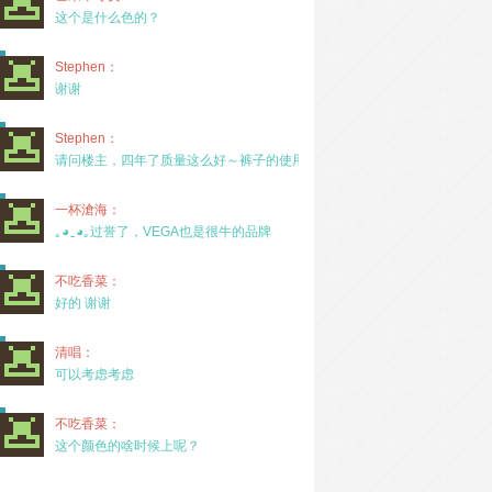
这个是什么色的？
Stephen：
谢谢
Stephen：
请问楼主，四年了质量这么好～裤子的使用率高吗？
一杯滄海：
｡◕‿◕｡过誉了，VEGA也是很牛的品牌
不吃香菜：
好的 谢谢
清唱：
可以考虑考虑
不吃香菜：
这个颜色的啥时候上呢？