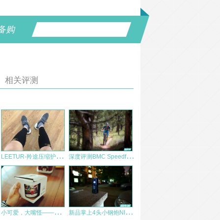
备购
相关评测
L
EETUR-羚途压缩护小腿袜子测评
深
度评测BMC Speedfox SF01
小
可爱，大嘴怪——黑鹿搪瓷杯
新
品掌上4头小钢炮NITECORE TM06s 多图夜射慎入 LL0899出品