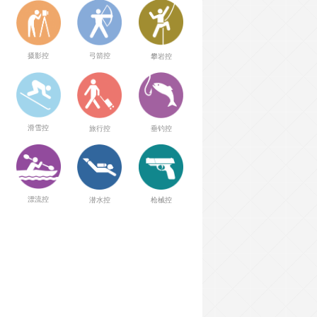
弓箭控
摄影控
攀岩控
滑雪控
旅行控
垂钓控
漂流控
潜水控
枪械控