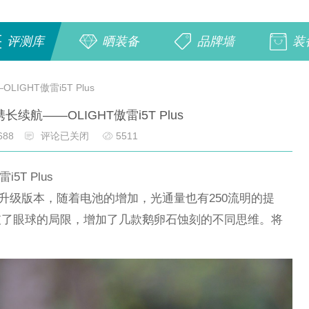
评测库
晒装备
品牌墙
装
GHT傲雷i5T Plus
续航——OLIGHT傲雷i5T Plus
688
评论已关闭
5511
5T Plus
是I5T的升级版本，随着电池的增加，光通量也有250流明的提
打破了眼球的局限，增加了几款鹅卵石蚀刻的不同思维。将