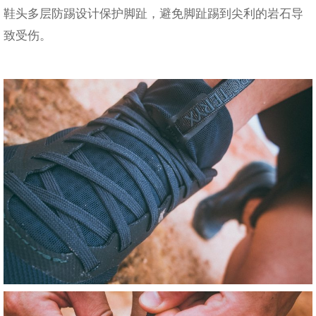
鞋头多层防踢设计保护脚趾，避免脚趾踢到尖利的岩石导
致受伤。