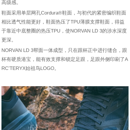
高级感。
鞋面采用单层网孔Cordura®鞋面，与初代的紧密编织鞋面
相比透气性能更好，鞋面热压了TPU薄膜支撑鞋面，得益
于靠近中底整圈的热压TPU，使NORVAN LD 3的涉水深度
更深。
NORVAN LD 3帮面一体成型，只在跟杯正中进行缝合，跟
杯有硬质港宝，能有效支撑和锁定足跟，足跟外侧印刷了A
RC’TERYX始祖鸟LOGO。