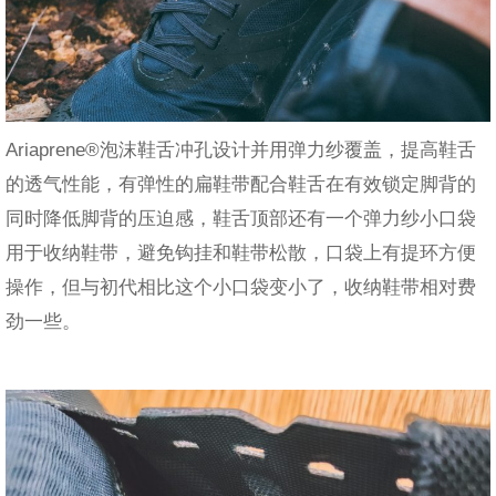
Ariaprene®泡沫鞋舌冲孔设计并用弹力纱覆盖，提高鞋舌
的透气性能，有弹性的扁鞋带配合鞋舌在有效锁定脚背的
同时降低脚背的压迫感，鞋舌顶部还有一个弹力纱小口袋
用于收纳鞋带，避免钩挂和鞋带松散，口袋上有提环方便
操作，但与初代相比这个小口袋变小了，收纳鞋带相对费
劲一些。