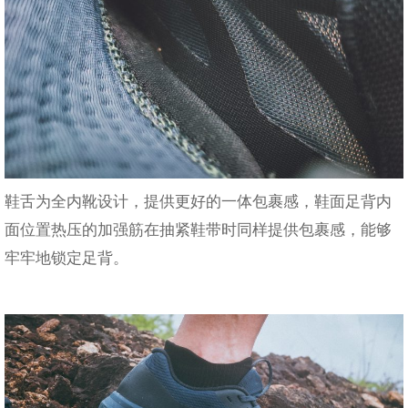
鞋舌为全内靴设计，提供更好的一体包裹感，鞋面足背内
面位置热压的加强筋在抽紧鞋带时同样提供包裹感，能够
牢牢地锁定足背。