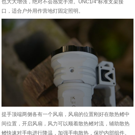
也大大增强，绝对不会感觉手滑。UNC1/4”标准支架接
口，适合户外用作营地灯固定照明。
提手顶端两侧各有一个风扇，风扇的位置刚好在散热鳍中
间位置，开启风扇，风力可以顺着散热鳍对流，辅助散热
鳍快速对手电进行降温，加强手电散热，保护内部组件。