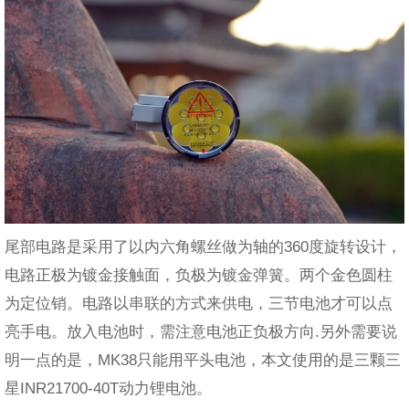
尾部电路是采用了以内六角螺丝做为轴的360度旋转设计，
电路正极为镀金接触面，负极为镀金弹簧。两个金色圆柱
为定位销。电路以串联的方式来供电，三节电池才可以点
亮手电。放入电池时，需注意电池正负极方向.另外需要说
明一点的是，MK38只能用平头电池，本文使用的是三颗三
星INR21700-40T动力锂电池。