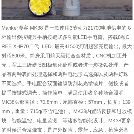
Manker漫客 MK38 是一款使用3节动力21700电池供电的多
档输出侧按键兼手柄按键式多功能LED手电筒。搭载8颗C
REE XHP70二代 LED, 最高41500流明超强亮度输出, 最大
射程800米。筒身采用航天级铝合金材质，CNC机加工外
壳，军工三级硬质阳极氧化处理或者进一步微弧处理。产
品有两种表面处理选择和两种电池形式选择以及两种灯珠
不同选择。手电配合双面镀膜防刮花光学镜片，侧按或者
提手按键式调光，操作简单，满足使用者多种场合照明。
MK38头部直径：70.8mm，尾部直径：57mm，长度：139
mm，重量：715g(不含电池）。MK38内置防反接和过放模
块，智能温控、电量监测，等诸多智能化设计。MK38更多
的时候适合发烧友，是户外探险，露营，应急，抢险必备