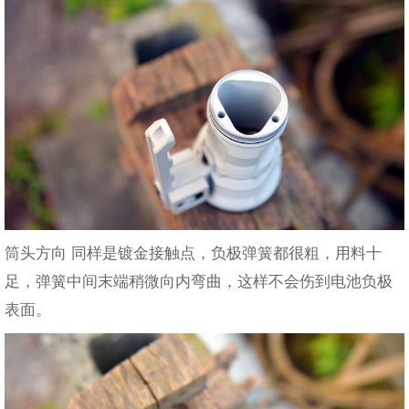
筒头方向 同样是镀金接触点，负极弹簧都很粗，用料十
足，弹簧中间末端稍微向内弯曲，这样不会伤到电池负极
表面。