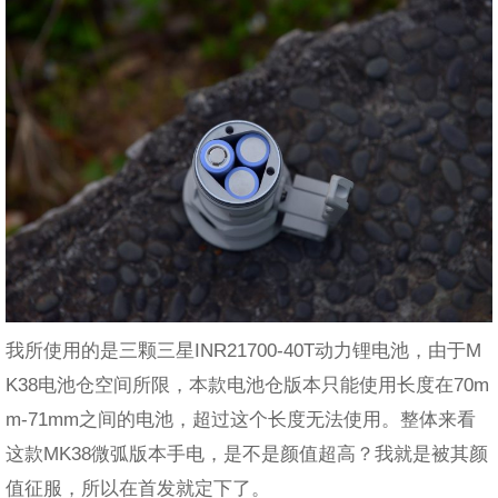
我所使用的是三颗三星INR21700-40T动力锂电池，由于M
K38电池仓空间所限，本款电池仓版本只能使用长度在70m
m-71mm之间的电池，超过这个长度无法使用。整体来看
这款MK38微弧版本手电，是不是颜值超高？我就是被其颜
值征服，所以在首发就定下了。