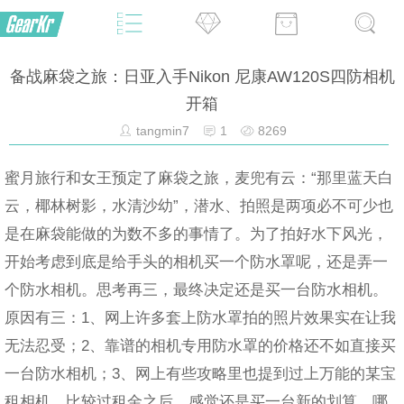
备战麻袋之旅：日亚入手Nikon 尼康AW120S四防相机
开箱
tangmin7
1
8269
蜜月旅行和女王预定了麻袋之旅，麦兜有云：“那里蓝天白
云，椰林树影，水清沙幼”，潜水、拍照是两项必不可少也
是在麻袋能做的为数不多的事情了。为了拍好水下风光，
开始考虑到底是给手头的相机买一个防水罩呢，还是弄一
个防水相机。思考再三，最终决定还是买一台防水相机。
原因有三：1、网上许多套上防水罩拍的照片效果实在让我
无法忍受；2、靠谱的相机专用防水罩的价格还不如直接买
一台防水相机；3、网上有些攻略里也提到过上万能的某宝
租相机，比较过租金之后，感觉还是买一台新的划算，哪