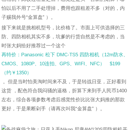
怕以后不用了二手处理掉，费用也跟租差不多（对的，内
子赐我外号“金算盘” ）。
接下来就是挑相机型号，比价格了。市面上可供选择的三
防、四防相机其实不多，坑爹的行货自然是不考虑的，当
时张大妈恰好推荐过一个这个
再特价：Panasonic 松下 DMC-TS5 四防相机（12m防水、
CMOS、1080P、10连拍、GPS、WIFI、NFC） $199
（约￥1350）
。但是当时怕美淘时间来不及，于是转战日亚，正好看到
这货 ，配色符合我闷骚的逼格，折算下来到手人民币1400
左右，综合各项参数考虑后感觉性价比比张大妈推的那款
更好，于是果断剁手（请再次叫我“金算盘” ）。