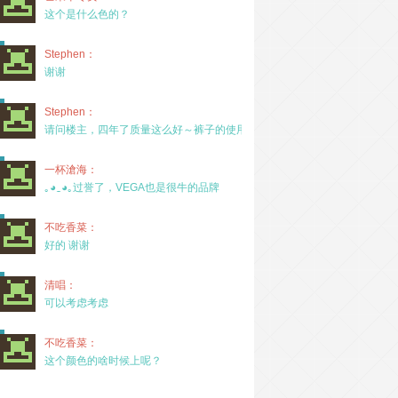
这个是什么色的？
Stephen：
谢谢
Stephen：
请问楼主，四年了质量这么好～裤子的使用率高吗？
一杯滄海：
｡◕‿◕｡过誉了，VEGA也是很牛的品牌
不吃香菜：
好的 谢谢
清唱：
可以考虑考虑
不吃香菜：
这个颜色的啥时候上呢？