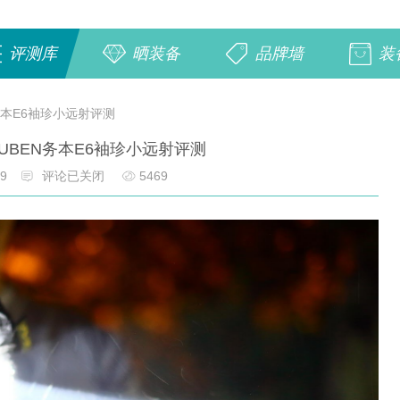
评测库
晒装备
品牌墙
装
务本E6袖珍小远射评测
UBEN务本E6袖珍小远射评测
99
评论已关闭
5469