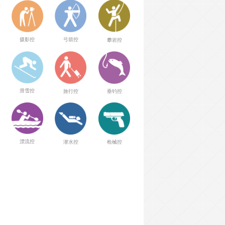
弓箭控
摄影控
攀岩控
滑雪控
旅行控
垂钓控
漂流控
潜水控
枪械控