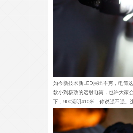
如今新技术新LED层出不穷，电筒
款小到极致的远射电筒，也许大家会好
下，900流明410米，你说强不强。