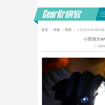
首页
/
评测
/
照明
/
小而强大WUBEN
小而强大W
ll08