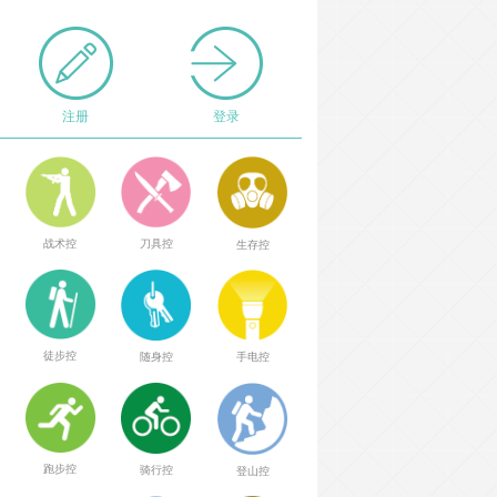
注册
登录
战术控
刀具控
生存控
徒步控
随身控
手电控
跑步控
骑行控
登山控