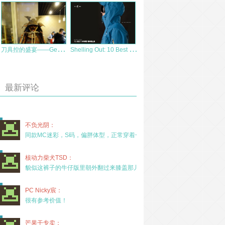
刀
具控的盛宴——GearKr走马观花探访17年第五届北京“名刀秀”
S
helling Out: 10 Best Winter Sports Hardshells 十佳冬季硬壳推荐
最新评论
不负光阴：
同款MC迷彩，S码，偏胖体型，正常穿着一年半，没
核动力柴犬TSD：
貌似这裤子的牛仔版里朝外翻过来膝盖那儿有放护膝的
PC Nicky宸：
很有参考价值！
芒果干专卖：