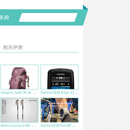
备购
相关评测
G
regory Jade 34 多功能女士专用背包测评
G
armin/佳明 Edge 510 触摸自行车导航装备GPS 测评报告
B
lack Diamond BD 黑钻 ALPINE CARBON CORK 碳素登山杖测评报告
G
armin佳明Fenix野性和FR轻巧的完美结合——本能instinct 2s 测评