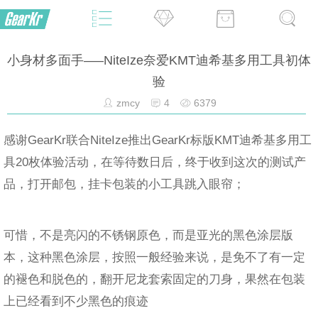
小身材多面手—–NiteIze奈爱KMT迪希基多用工具初体
验
zmcy
4
6379
感谢GearKr联合NiteIze推出GearKr标版KMT迪希基多用工
具20枚体验活动，在等待数日后，终于收到这次的测试产
品，打开邮包，挂卡包装的小工具跳入眼帘；
可惜，不是亮闪的不锈钢原色，而是亚光的黑色涂层版
本，这种黑色涂层，按照一般经验来说，是免不了有一定
的褪色和脱色的，翻开尼龙套索固定的刀身，果然在包装
上已经看到不少黑色的痕迹