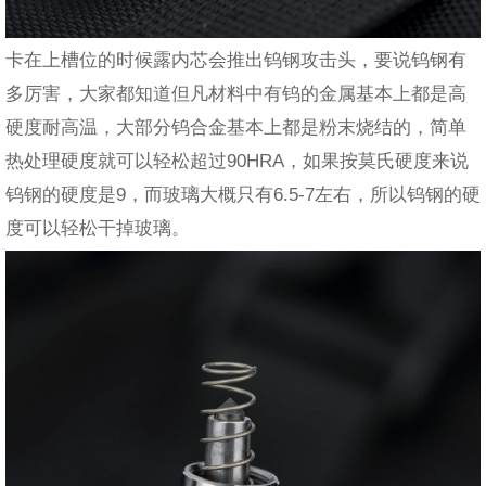
卡在上槽位的时候露内芯会推出钨钢攻击头，要说钨钢有
多厉害，大家都知道但凡材料中有钨的金属基本上都是高
硬度耐高温，大部分钨合金基本上都是粉末烧结的，简单
热处理硬度就可以轻松超过90HRA，如果按莫氏硬度来说
钨钢的硬度是9，而玻璃大概只有6.5-7左右，所以钨钢的硬
度可以轻松干掉玻璃。