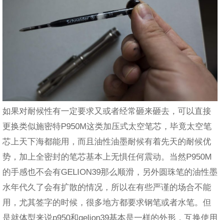
如果对耐候性有一定要求又或者经常砸来砸去，可以直接
更换类似施密特P950M这类加压式太空笔芯，毕竟太空笔
芯上天下海都能用，而且油性油墨耐候有着先天的耐候优
势，加上全密封的笔芯基本上无惧任何震动。当然P950M
的手感也不会有GELION39那么顺滑，另外圆珠笔的油性墨
水年代久了会有扩散的情况，所以在有些严谨的场合不能
用，尤其签字的时候，很多地方都要求钢笔或者水笔。但
是就体型来说p950和gelion39基本是一样的外形，互换使用