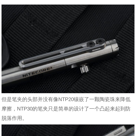
但是笔夹的头部并没有像NTP20镶嵌了一颗陶瓷珠来降低
摩擦，NTP30的笔夹只是简单的设计了一个凸起来起到防
脱落作用。