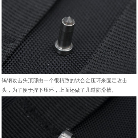
钨钢攻击头顶部由一个很精致的钛合金压环来固定攻击
头，为了便于拧下压环，上面还做了几道防滑槽。