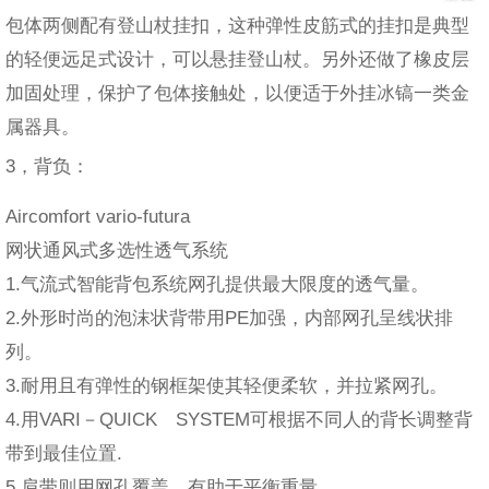
包体两侧配有登山杖挂扣，这种弹性皮筋式的挂扣是典型
的轻便远足式设计，可以悬挂登山杖。另外还做了橡皮层
加固处理，保护了包体接触处，以便适于外挂冰镐一类金
属器具。
3，背负：
Aircomfort vario-futura
网状通风式多选性透气系统
1.气流式智能背包系统网孔提供最大限度的透气量。
2.外形时尚的泡沫状背带用PE加强，内部网孔呈线状排
列。
3.耐用且有弹性的钢框架使其轻便柔软，并拉紧网孔。
4.用VARI－QUICK SYSTEM可根据不同人的背长调整背
带到最佳位置.
5.肩带则用网孔覆盖，有助于平衡重量。