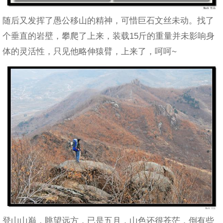
随后又发挥了愚公移山的精神，可惜巨石文丝未动。找了
个垂直的岩壁，攀爬了上来，装载15斤的重量并未影响身
体的灵活性，只见他略伸猿臂，上来了，呵呵~
登山山巅，眺望远方，已是五月，山色还很苍茫，倒有些