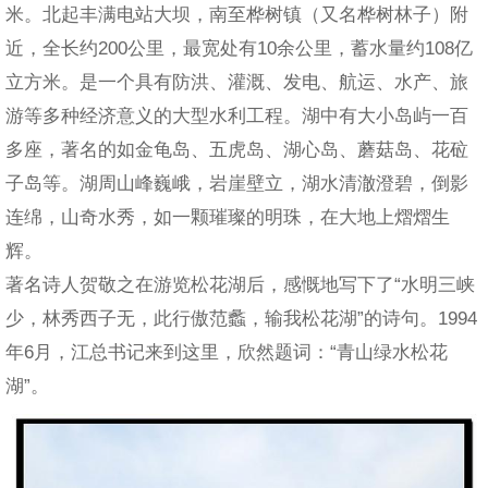
米。北起丰满电站大坝，南至桦树镇（又名桦树林子）附
近，全长约200公里，最宽处有10余公里，蓄水量约108亿
立方米。是一个具有防洪、灌溉、发电、航运、水产、旅
游等多种经济意义的大型水利工程。湖中有大小岛屿一百
多座，著名的如金龟岛、五虎岛、湖心岛、蘑菇岛、花砬
子岛等。湖周山峰巍峨，岩崖壁立，湖水清澈澄碧，倒影
连绵，山奇水秀，如一颗璀璨的明珠，在大地上熠熠生
辉。
著名诗人贺敬之在游览松花湖后，感慨地写下了“水明三峡
少，林秀西子无，此行傲范蠡，输我松花湖”的诗句。1994
年6月，江总书记来到这里，欣然题词：“青山绿水松花
湖”。