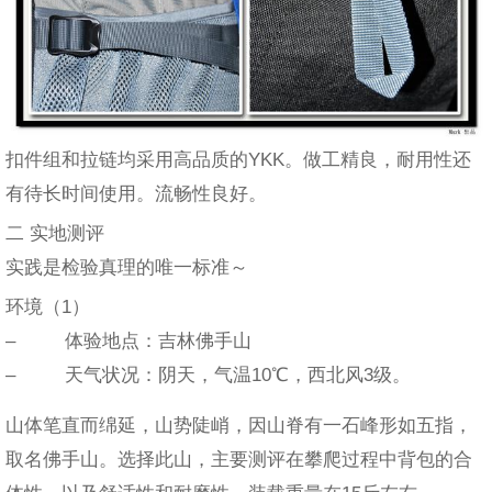
扣件组和拉链均采用高品质的YKK。做工精良，耐用性还
有待长时间使用。流畅性良好。
二 实地测评
实践是检验真理的唯一标准～
环境（1）
– 体验地点：吉林佛手山
– 天气状况：阴天，气温10℃，西北风3级。
山体笔直而绵延，山势陡峭，因山脊有一石峰形如五指，
取名佛手山。选择此山，主要测评在攀爬过程中背包的合