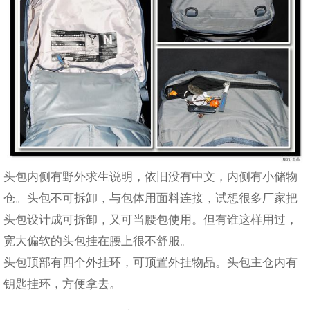
头包内侧有野外求生说明，依旧没有中文，内侧有小储物
仓。头包不可拆卸，与包体用面料连接，试想很多厂家把
头包设计成可拆卸，又可当腰包使用。但有谁这样用过，
宽大偏软的头包挂在腰上很不舒服。
头包顶部有四个外挂环，可顶置外挂物品。头包主仓内有
钥匙挂环，方便拿去。