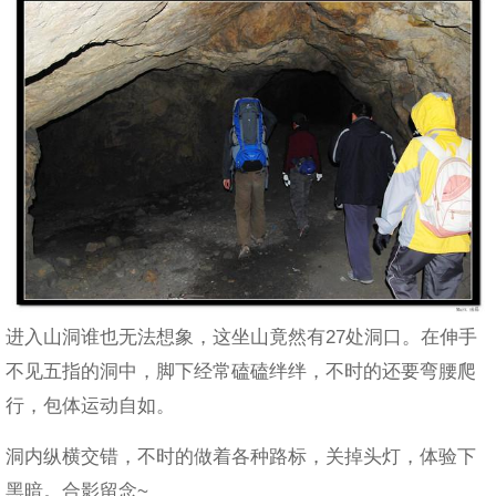
进入山洞谁也无法想象，这坐山竟然有27处洞口。在伸手
不见五指的洞中，脚下经常磕磕绊绊，不时的还要弯腰爬
行，包体运动自如。
洞内纵横交错，不时的做着各种路标，关掉头灯，体验下
黑暗。合影留念~