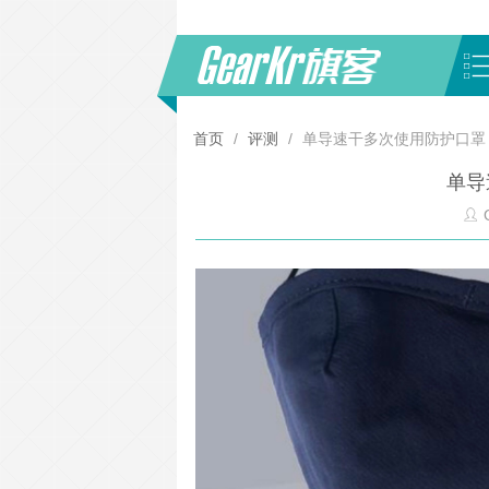
首页
/
评测
/
单导速干多次使用防护口罩
单导
G