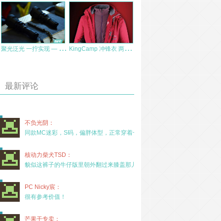
聚
光泛光 一拧实现 — Brinyte B158调焦手电体验
K
ingCamp 冲锋衣 两件套 软壳内胆 KW9044-KW9045 评测
最新评论
不负光阴：
同款MC迷彩，S码，偏胖体型，正常穿着一年半，没
核动力柴犬TSD：
貌似这裤子的牛仔版里朝外翻过来膝盖那儿有放护膝的
PC Nicky宸：
很有参考价值！
芒果干专卖：