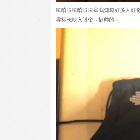
嘻嘻嘻嘻嘻嘻嘻😁我知道好多人好
导标志映入眼帘～挺帅的～