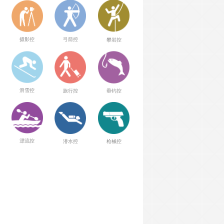
弓箭控
摄影控
攀岩控
滑雪控
旅行控
垂钓控
漂流控
潜水控
枪械控