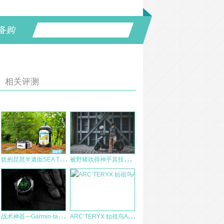
备购
相关评测
犹
抱琵琶半遮面SEA TO SUMMIT Ultralight Hammock轻薄型吊床试搭体验
被
野猪吹得神乎其技的单导动态马甲，我先替大家尝尝
战
术神器—Garmin-tactix开箱作业
A
RC’TERYX 始祖鸟ATOM LT Hoody 棉服+Alpha SV 硬壳冲锋衣