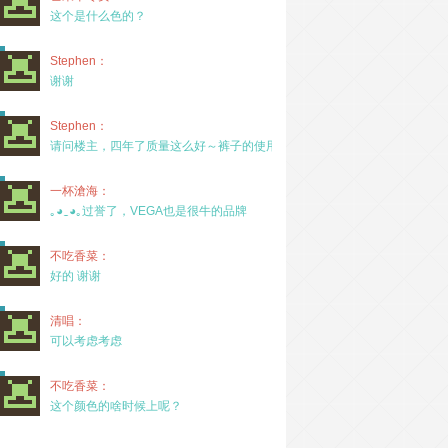
这个是什么色的？
Stephen：
谢谢
Stephen：
请问楼主，四年了质量这么好～裤子的使用率高吗？
一杯滄海：
｡◕‿◕｡过誉了，VEGA也是很牛的品牌
不吃香菜：
好的 谢谢
清唱：
可以考虑考虑
不吃香菜：
这个颜色的啥时候上呢？