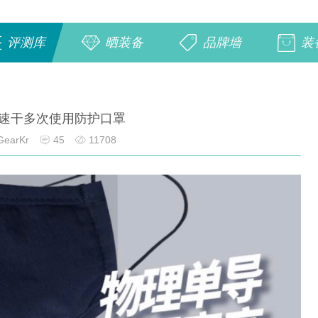
评测库
晒装备
品牌墙
装
速干多次使用防护口罩
earKr
45
11708