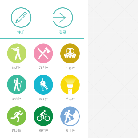
注册
登录
战术控
刀具控
生存控
徒步控
随身控
手电控
跑步控
骑行控
登山控