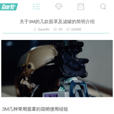
关于3M的几款面罩及滤罐的简明介绍
GearKr
39
16940