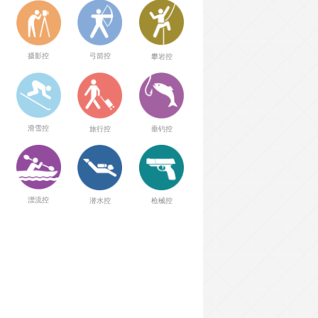
弓箭控
摄影控
攀岩控
滑雪控
旅行控
垂钓控
漂流控
潜水控
枪械控