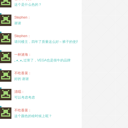
这个是什么色的？
Stephen：
谢谢
Stephen：
请问楼主，四年了质量这么好～裤子的使用率高吗？
一杯滄海：
｡◕‿◕｡过誉了，VEGA也是很牛的品牌
不吃香菜：
好的 谢谢
清唱：
可以考虑考虑
不吃香菜：
这个颜色的啥时候上呢？