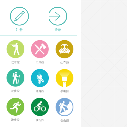
注册
登录
战术控
刀具控
生存控
徒步控
随身控
手电控
跑步控
骑行控
登山控