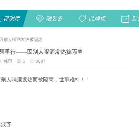
评测库
晒装备
品牌墙
装
因别人喝酒发热被隔离
阿里行——因别人喝酒发热被隔离
独雨
6
9887
因别人喝酒发热而被隔离，世事难料！！
仁波齐