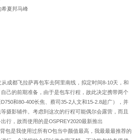
的希夏邦马峰
友从成都飞拉萨再包车去阿里南线，拟定时间8-10天，和
了自己的前期准备，由于是包车行程，故此决定携带两个
0和80-400长焦、蔡司35-2人文和15-2.8超广），并
镜等摄影辅件。考虑到这次的行程可能偶尔会露营，而且
行，故而使用的是OSPREY2020最新推出
包，这款背包是我使用过所有O包当中颜值最高，我最最最推荐的