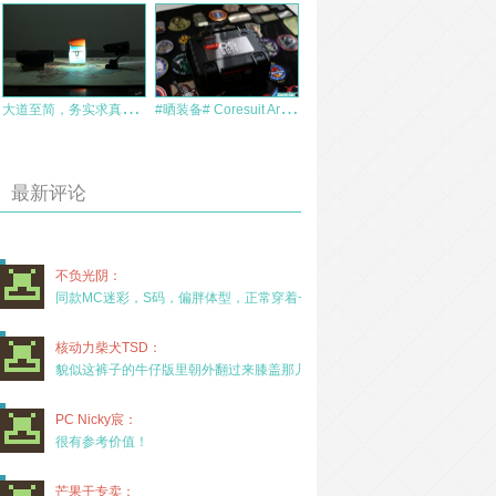
大
道至简，务实求真，小巧精干——NITECORE HM01头盔灯
#
晒装备# Coresuit Armor iphone6
最新评论
不负光阴：
同款MC迷彩，S码，偏胖体型，正常穿着一年半，没
核动力柴犬TSD：
貌似这裤子的牛仔版里朝外翻过来膝盖那儿有放护膝的
PC Nicky宸：
很有参考价值！
芒果干专卖：