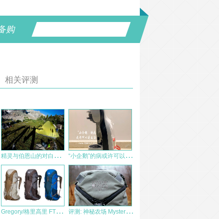
备购
相关评测
精
灵与伯恩山的对白—Big Agnes 伯恩山双人帐测评体验
“
小企鹅”的病或许可以这么治——mini me 胶囊咖啡机简单拆机
G
regory/格里高里 FTS动力活跃系统 FURY32 户外双肩包 测评报告
评
测: 神秘农场 Mystery Ranch ASAP Pack