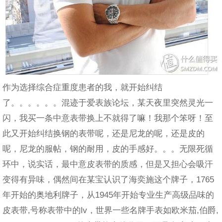
作为选择综合症重度患者的我，就开始纠结
了。。。。。。混迹于爱表族论坛，某天夜里突然灵光一
闪，我买一条中意表带换上不就得了嘛！我那个笨呀！至
此又开始纠结换钢的表带呢，还是尼龙的呢，还是皮的
呢，尼龙的服帖，钢的耐用，皮的手感好。。。无限死循
环中，说实话，最中意皮表带的质感，但是又担心会吸汗
变得有异味，偶然间在某宝认识了海奕施这个牌子，1765
年开始的奥地利牌子，从1945年开始专业生产高级品味的
皮表带,号称表带中的lv，世界一些名牌手表如欧米茄,伯爵,