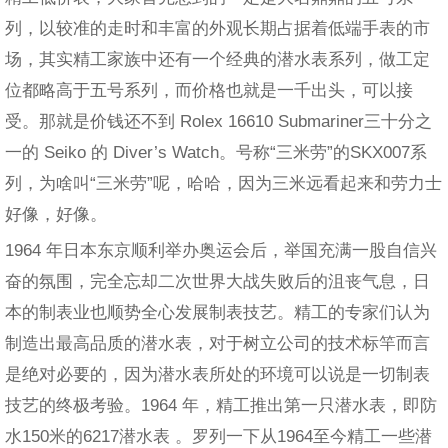
列，以较准的走时和丰富的外观长期占据着低端手表的市
场，其实精工家族中还有一个经典的潜水表系列，做工定
位都略高于五号系列，而价格也就是一千出头，可以接
受。那就是价钱还不到 Rolex 16610 Submariner三十分之
一的 Seiko 的 Diver’s Watch。号称“三米劳”的SKX007系
列，为啥叫“三米劳”呢，哈哈，因为三米远看起来和劳力士
好像，好像。
1964 年日本东京顺利举办奥运会后，举国充满一股自信兴
奋的氛围，完全忘却二次世界大战失败后的沮丧气息，日
本的制表业也顺势全心发展制表技艺。精工的专家们认为
制造出最高品质的潜水表，对于树立公司的技术标竿而言
是绝对必要的，因为潜水表所处的环境可以说是一切制表
技艺的终极考验。1964 年，精工推出第一只潜水表，即防
水150米的6217潜水表 。罗列一下从1964至今精工一些潜