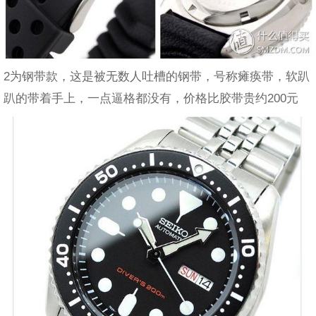
2为钢带款，这是被无数人吐槽的钢带，号称瘫痪带，软趴
趴的带着手上，一点逼格都没有，价格比胶带贵约200元