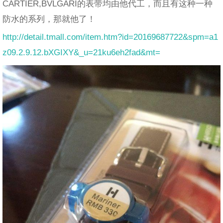
CARTIER,BVLGARI的表带均由他代工，而且有这种一种
防水的系列，那就他了！
http://detail.tmall.com/item.htm?id=20169687722&spm=a1
z09.2.9.12.bXGIXY&_u=21ku6eh2fad&mt=