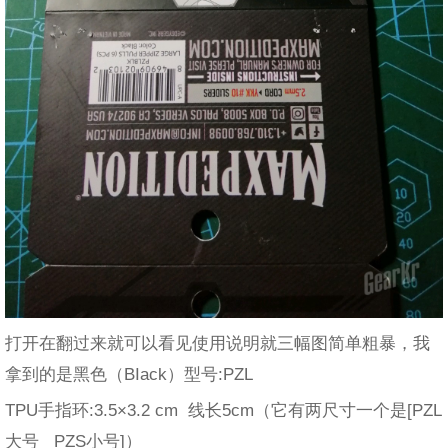
打开在翻过来就可以看见使用说明就三幅图简单粗暴，我
拿到的是黑色（BIack）型号:PZL
TPU手指环:3.5×3.2 cm 线长5cm（它有两尺寸一个是[PZL
大号 PZS小号]）