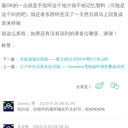
最OK的一点就是手指环这个地方很不错记忆塑料（可能是
这个叫的吧）我还拿东西特意压了一天然后就马上回复成
原来样咯
就这么多啦，如果还有没有说到的请各位鞭策，谢谢！
标签：
下一篇：
长路漫漫任我闯——斯立德S13005中帮6寸登山鞋
上一篇：
让户外生活更具仪式感——Snowline雪线碳纤维折叠桌试用
分享至 /
James_季
2019-9-26 08:41 #1
坦白说，拉链环的测评确实不太好写，哈哈哈哈哈
瓜皮帆
2019-9-26 09:58 #2