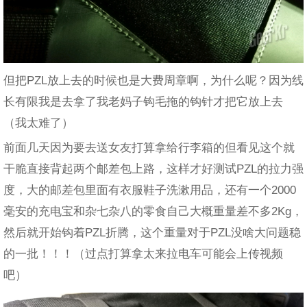
但把PZL放上去的时候也是大费周章啊，为什么呢？因为线
长有限我是去拿了我老妈子钩毛拖的钩针才把它放上去
（我太难了）
前面几天因为要去送女友打算拿给行李箱的但看见这个就
干脆直接背起两个邮差包上路，这样才好测试PZL的拉力强
度，大的邮差包里面有衣服鞋子洗漱用品，还有一个2000
毫安的充电宝和杂七杂八的零食自己大概重量差不多2Kg，
然后就开始钩着PZL折腾，这个重量对于PZL没啥大问题稳
的一批！！！（过点打算拿太来拉电车可能会上传视频
吧）