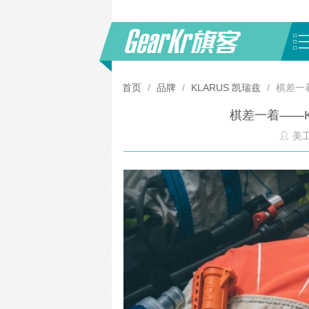
首页
/
品牌
/
KLARUS 凯瑞兹
/
棋差一着
棋差一着——K
美