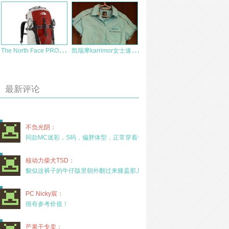
T
he North Face PROPHET45 登山徒步背包 AJ3V 体验报告
凯
瑞摩karrimor女士速干短袖衬衣 评测报告
最新评论
不负光阴：
同款MC迷彩，S码，偏胖体型，正常穿着一年半，没
核动力柴犬TSD：
貌似这裤子的牛仔版里朝外翻过来膝盖那儿有放护膝的
PC Nicky宸：
很有参考价值！
芒果干专卖：