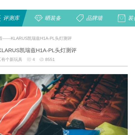
评测库
晒装备
品牌墙
装
——KLARUS凯瑞兹H1A-PL头灯测评
LARUS凯瑞兹H1A-PL头灯测评
工有个新玩具
4
8551