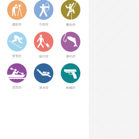
弓箭控
摄影控
攀岩控
滑雪控
旅行控
垂钓控
漂流控
潜水控
枪械控