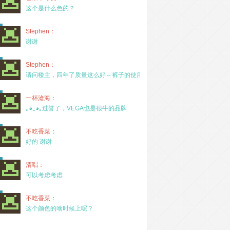
这个是什么色的？
Stephen：
谢谢
Stephen：
请问楼主，四年了质量这么好～裤子的使用率高吗？
一杯滄海：
｡◕‿◕｡过誉了，VEGA也是很牛的品牌
不吃香菜：
好的 谢谢
清唱：
可以考虑考虑
不吃香菜：
这个颜色的啥时候上呢？