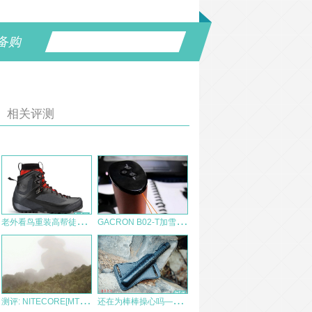
备购
相关评测
老
外看鸟重装高帮徒步鞋ARC’TERYX Bora² BOOT
G
ACRON B02-T加雪龙便携音响 测评报告
测
评: NITECORE[MT21]与[LA10]在生活中的使用1
还
在为棒棒操心吗——弘安保罗战术斜拉式牛皮棍套