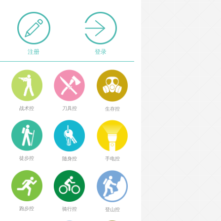
注册
登录
战术控
刀具控
生存控
徒步控
随身控
手电控
跑步控
骑行控
登山控