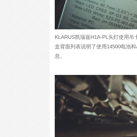
KLARUS凯瑞兹H1A-PL头灯
盒背面列表说明了使用14500电池
息。