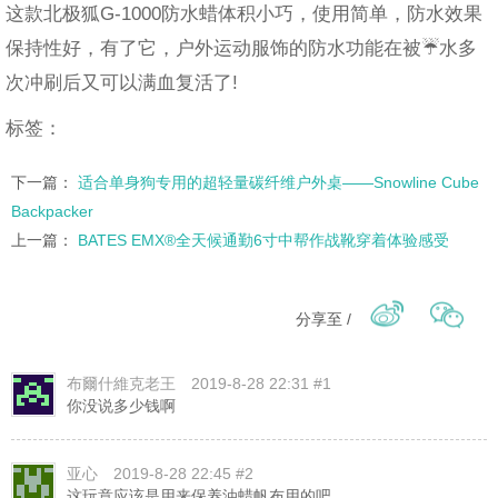
这款北极狐G-1000防水蜡体积小巧，使用简单，防水效果
保持性好，有了它，户外运动服饰的防水功能在被☔️水多
次冲刷后又可以满血复活了!
标签：
下一篇：
适合单身狗专用的超轻量碳纤维户外桌——Snowline Cube
Backpacker
上一篇：
BATES EMX®全天候通勤6寸中帮作战靴穿着体验感受
分享至 /
布爾什維克老王
2019-8-28 22:31 #1
你没说多少钱啊
亚心
2019-8-28 22:45 #2
这玩意应该是用来保养油蜡帆布用的吧