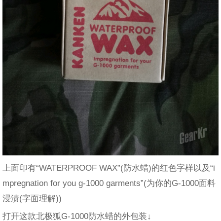
上面印有“WATERPROOF WAX”(防水蜡)的红色字样以及“i
mpregnation for you g-1000 garments”(为你的G-1000面料
浸渍(字面理解))
打开这款北极狐G-1000防水蜡的外包装↓