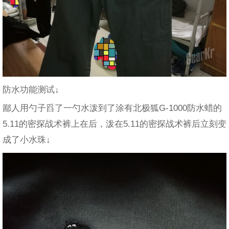
防水功能测试↓
鄙人用勺子舀了一勺水泼到了涂有北极狐G-1000防水蜡的
5.11的密探战术裤上在后，泼在5.11的密探战术裤后立刻变
成了小水珠↓