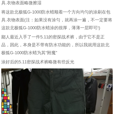
具.衣物表面略微擦湿
将这款北极狐G-1000防水蜡顺着一个方向均匀的涂刷在包
具.衣物表面(注：如果没有涂匀，就再涂一遍，不一定要将
这款北极狐G-1000防水蜡涂的很厚，薄薄一层即可!)
鄙人最近入手了一件5.11的密探战术裤，由于它不是正
品，因此，本身是不带有防水功能的，所以我就用这款北
极狐G-1000防水蜡为其“附魔”
涂好后的5.11密探战术裤略微有些反光