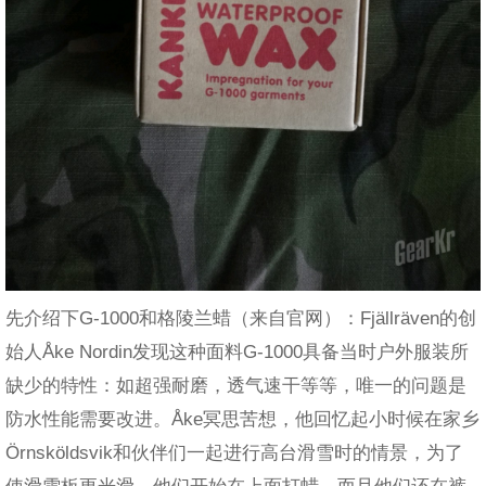
先介绍下G-1000和格陵兰蜡（来自官网）：Fjällräven的创
始人Åke Nordin发现这种面料G-1000具备当时户外服装所
缺少的特性：如超强耐磨，透气速干等等，唯一的问题是
防水性能需要改进。Åke冥思苦想，他回忆起小时候在家乡
Örnsköldsvik和伙伴们一起进行高台滑雪时的情景，为了
使滑雪板更光滑，他们开始在上面打蜡，而且他们还在裤