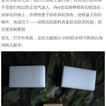
子背面打蜡以防止湿气渗入。Åke尝试将蜂蜡和石蜡混合，
涂抹在织物上，并用他妻子的吹风机加热，使蜡渗入到织
物中。他成功了——涂蜡后的面料具备防水防风性能，而
且更加耐磨损
首先，打开外包装，这款北极狐G-1000防水蜡与两块白海
绵映入眼帘↓