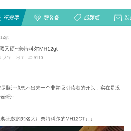
评测库
晒装备
品牌墙
装
2gt
黑又硬~奈特科尔MH12gt
大宇
7
9110
绞尽脑汁也想不出来一个非常吸引读者的开头，实在是没
始吧~
无数的知名大厂奈特科尔的MH12GT↓↓↓