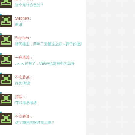
这个是什么色的？
Stephen：
谢谢
Stephen：
请问楼主，四年了质量这么好～裤子的使用率高吗？
一杯滄海：
｡◕‿◕｡过誉了，VEGA也是很牛的品牌
不吃香菜：
好的 谢谢
清唱：
可以考虑考虑
不吃香菜：
这个颜色的啥时候上呢？