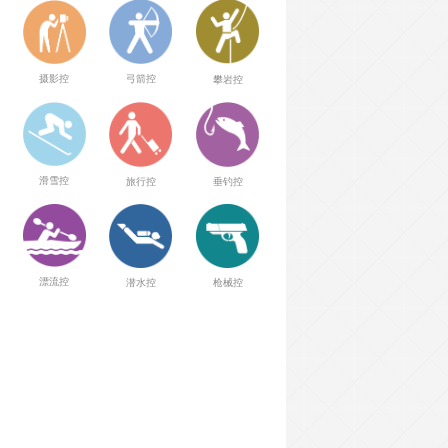
弓箭控
摄影控
攀岩控
滑雪控
旅行控
垂钓控
漂流控
潜水控
枪械控