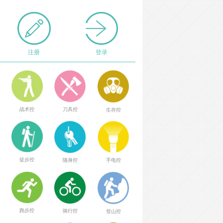
注册
登录
战术控
刀具控
生存控
徒步控
随身控
手电控
跑步控
骑行控
登山控