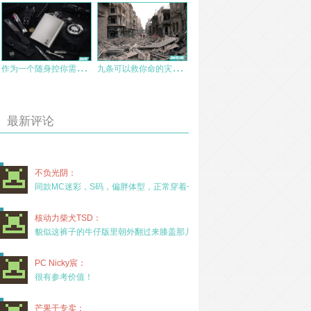
作
为一个随身控你需要更会玩一点
九
条可以救你命的灾后城市生存技能
最新评论
不负光阴：
同款MC迷彩，S码，偏胖体型，正常穿着一年半，没
核动力柴犬TSD：
貌似这裤子的牛仔版里朝外翻过来膝盖那儿有放护膝的
PC Nicky宸：
很有参考价值！
芒果干专卖：