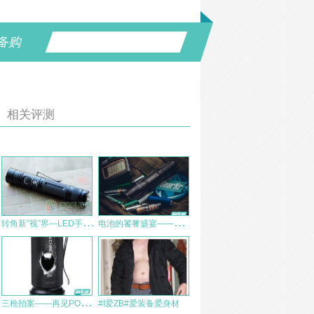
备购
相关评测
转
角新”视”界—LED手电ROFIS JR20详细评测
电
池的饕餮盛宴——纳丽德新款神筒NEXTORCH TA10全网首测
三
枪拍案——再见POWERTAC WARRIOR武士战术手电
#I爱ZB#爱装备爱身材