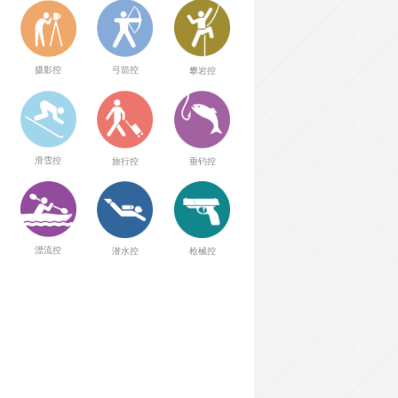
弓箭控
摄影控
攀岩控
滑雪控
旅行控
垂钓控
漂流控
潜水控
枪械控