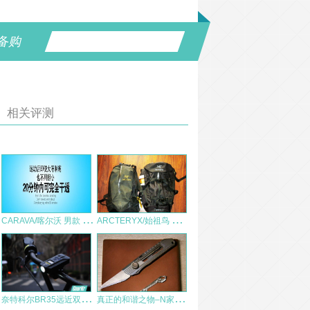
备购
相关评测
C
ARAVA/喀尔沃 男款 长袖衬衫快干衣 户外速干衣 测评报告
A
RCTERYX/始祖鸟 Miura 20攀岩包 户外背包 测评报告
奈
特科尔BR35远近双光源可充电自行车灯，城市骑行共享单车体验
真
正的和谐之物–N家小五