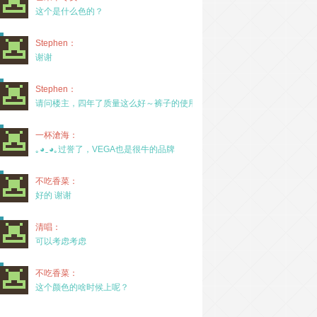
这个是什么色的？
Stephen：
谢谢
Stephen：
请问楼主，四年了质量这么好～裤子的使用率高吗？
一杯滄海：
｡◕‿◕｡过誉了，VEGA也是很牛的品牌
不吃香菜：
好的 谢谢
清唱：
可以考虑考虑
不吃香菜：
这个颜色的啥时候上呢？