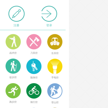
注册
登录
战术控
刀具控
生存控
徒步控
随身控
手电控
跑步控
骑行控
登山控