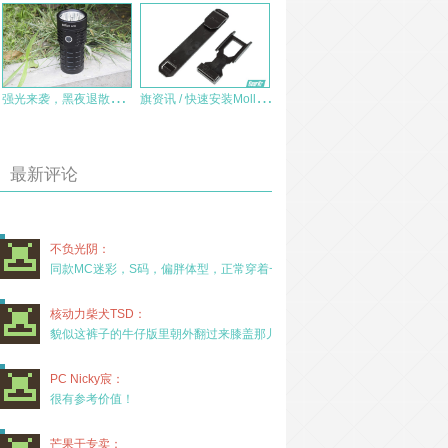
强
光来袭，黑夜退散！Sofirn索菲恩EC06六眼小钢炮体验
旗
资讯 / 快速安装Molle系统全新解决方案 — PSIGEAR® Bolt Molle插条即将上市
最新评论
不负光阴：
同款MC迷彩，S码，偏胖体型，正常穿着一年半，没
核动力柴犬TSD：
貌似这裤子的牛仔版里朝外翻过来膝盖那儿有放护膝的
PC Nicky宸：
很有参考价值！
芒果干专卖：