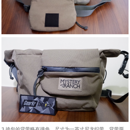
3.挎包的背带略有撞色，尺寸为一英寸尼龙织带，背带两