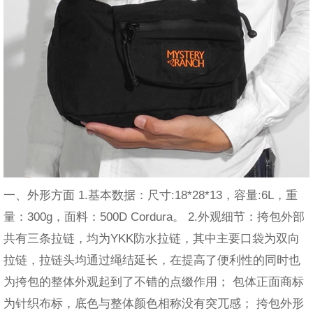
一、外形方面 1.基本数据：尺寸:18*28*13，容量:6L，重
量：300g，面料：500D Cordura。 2.外观细节：挎包外部
共有三条拉链，均为YKK防水拉链，其中主要口袋为双向
拉链，拉链头均通过绳结延长，在提高了便利性的同时也
为挎包的整体外观起到了不错的点缀作用； 包体正面商标
为针织布标，底色与整体颜色相称没有突兀感； 挎包外形