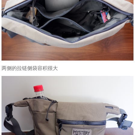
两侧的拉链侧袋容积很大