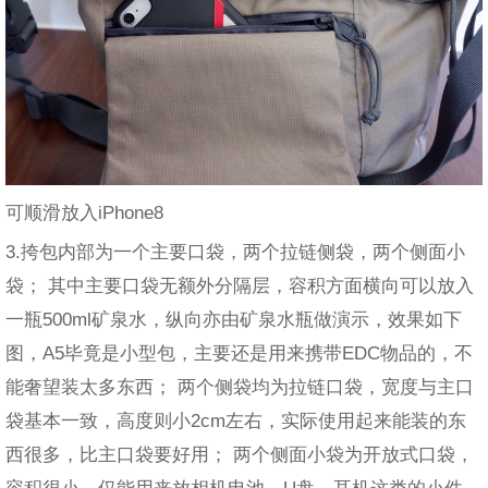
可顺滑放入iPhone8
3.挎包内部为一个主要口袋，两个拉链侧袋，两个侧面小
袋； 其中主要口袋无额外分隔层，容积方面横向可以放入
一瓶500ml矿泉水，纵向亦由矿泉水瓶做演示，效果如下
图，A5毕竟是小型包，主要还是用来携带EDC物品的，不
能奢望装太多东西； 两个侧袋均为拉链口袋，宽度与主口
袋基本一致，高度则小2cm左右，实际使用起来能装的东
西很多，比主口袋要好用； 两个侧面小袋为开放式口袋，
容积很小，仅能用来放相机电池、U盘、耳机这类的小件，