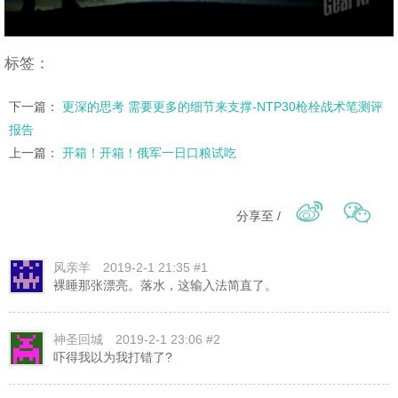
标签：
下一篇：
更深的思考 需要更多的细节来支撑-NTP30枪栓战术笔测评
报告
上一篇：
开箱！开箱！俄军一日口粮试吃
分享至 /
风亲羊
2019-2-1 21:35 #1
裸睡那张漂亮。落水，这输入法简直了。
神圣回城
2019-2-1 23:06 #2
吓得我以为我打错了?