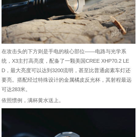
在攻击头的下方则是手电的核心部位——电路与光学系
统，X3主打高亮度，配备了一颗美国CREE XHP70.2 LE
D，最大亮度可以达到3200流明，甚至比普通卤素车灯还
要亮。搭配经过特殊设计的金属橘皮反光杯，其射程最远
可达283米。
依照惯例，满杯黄水送上。