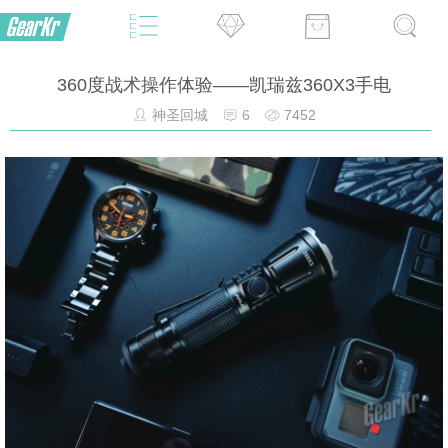
360度战术操作体验——凯瑞兹360X3手电
神圣回城
6
7452