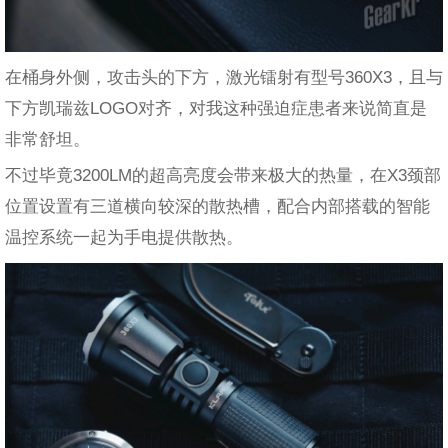
在桶身外侧，攻击头的下方，激光镭射有型号360X3，且与
下方凯瑞兹LOGO对齐，对我这种强迫症患者来说简直是
非常舒坦。
不过毕竟3200LM的超高亮度会带来极大的热量，在X3颈部
位置设置有三道横向较深的散热槽，配合内部搭载的智能
温控系统一起为手电提供散热。