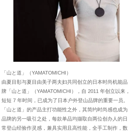
「山と道」（YAMATOMICHI）
由夏目彰与夏目由美子两夫妇共同创立的日本时尚机能品
牌「山と道」（YAMATOMICHI），自 2011 年创立以来，
短短 7 年时间，已成为了日本户外登山品牌的重要一员。
「山と道」的产品主打功能性之外，其简约时尚感也成为
品牌的另一吸引之处，每款单品均撷取自两位创办人的日
常登山经验作灵感，兼具实用且高性能，全手工制作，数