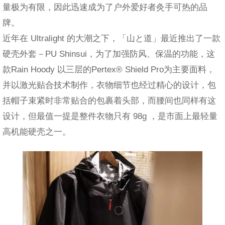
量极为有限，因此迅速成为了户外爱好者灸手可热的品
牌。
近年在 Ultralight 的大潮之下，「山と道」最近推出了一款
硬壳外套－PU Shinsui，为了加强防风、保温的功能，这
款Rain Hoody 以三层的Pertex® Shield Pro为主要面料，
并以激光贴合技术制作，衣物细节也经过精心的设计，包
括帽子束紧时非常贴合的包裹着头部，而腰间也同样有这
设计，但最值一提是整件衣物只有 98g ，是市面上最轻量
高机能硬壳之一。