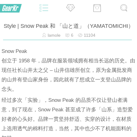
Style | Snow Peak 和 「山と道」（YAMATOMICHI）
lamole
6
11104
Snow Peak
创立于 1958 年，品牌在服装领域拥有相当长远的历史。由
现任社长山井太之父 – 山井信雄所创立，原为金属批发商
的山井有登山家身份，因此就有了想成立一支登山品牌的
念头。
经过多次「实验」，Snow Peak 的品质不仅让登山者满
意，到了现在，Snow Peak 甚至成了许多「山系」造型爱
好者的心头好。品牌一贯坚持舒适、实穿的设计，在材质
上选用透气的棉料打造，当然，其中也少不了机能面料的