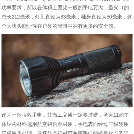
功率要求，所以在体积上要比一般的手电要大，圣火11的
总长212毫米，灯头直径为83毫米，桶身直径为50毫米，这
个大块头能让你在户外的黑暗中拥有更多的安全感。
作为一款搜救手电，其做工品质一定要过硬，圣火11的主
体结构材料选用航空铝合金材质，手电表面经过三级硬质
阳极氧化处理，选择航空铝材可兼顾手电的轻量化以及强