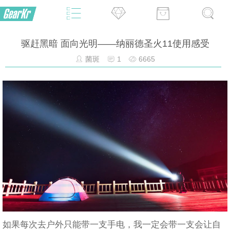
驱赶黑暗 面向光明——纳丽德圣火11使用感受
菌斑
1
6665
如果每次去户外只能带一支手电，我一定会带一支会让自