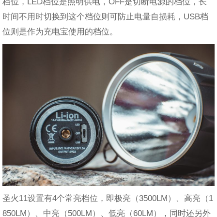
档位，LED档位是照明供电，OFF是切断电源的档位，长
时间不用时切换到这个档位则可防止电量自损耗，USB档
位则是作为充电宝使用的档位。
圣火11设置有4个常亮档位，即极亮（3500LM）、高亮（1
850LM）、中亮（500LM）、低亮（60LM），同时还另外