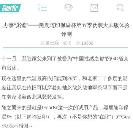
办事“粥道”——黑鹿随印保温杯第五季伪装大师版体验
评测
道士Xk
6
10382
十一月，我随家父来到了被誉为“中国性感之都”的GD省某
市出诊。
现在这里的气温最高依旧能到29℃，和老家二十多度的温
差让我现在依旧可以穿着短袖悠哉悠哉地喝茶码字而不是
在老家喝着西北风瑟瑟发抖。
随之而来的是就是GearKr这一次的试用产品，黑鹿随印保
温杯（以下简称随印），再次（不是你想的“在此”）对Gea
rKr表示感谢～