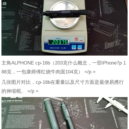
主角ALPHONE cp-16b（203克什么概念，一部iPhone7p 1
88克，一包康师傅红烧牛肉面104克） </p >
几张图片对比，cp-16b在重量以及尺寸方面是最便易携行
的伸缩棍。 </p >