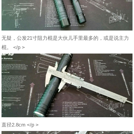
无疑，公发21寸阻力棍是大伙儿手里最多的，或是说主力
棍。 </p >
直径2.8cm </p >