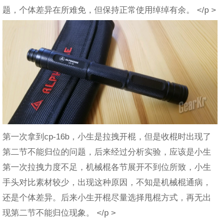
题，个体差异在所难免，但保持正常使用绰绰有余。 </p >
第一次拿到cp-16b，小生是拉拽开棍，但是收棍时出现了
第二节不能归位的问题，后来经过分析实验，应该是小生
第一次拉拽力度不足，机械棍各节展开不到位所致，小生
手头对比素材较少，出现这种原因，不知是机械棍通病，
还是个体差异。后来小生开棍尽量选择甩棍方式，再无出
现第二节不能归位现象。 </p >