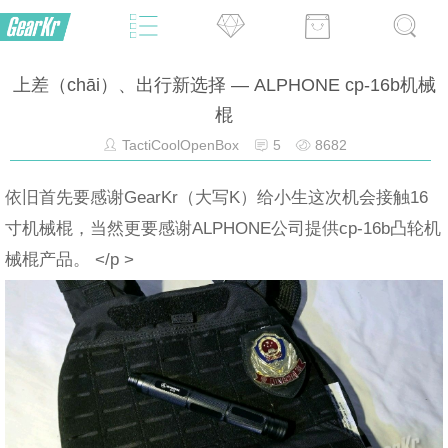
上差（chāi）、出行新选择 — ALPHONE cp-16b机械
棍
TactiCoolOpenBox
5
8682
依旧首先要感谢GearKr（大写K）给小生这次机会接触16
寸机械棍，当然更要感谢ALPHONE公司提供cp-16b凸轮机
械棍产品。 </p >