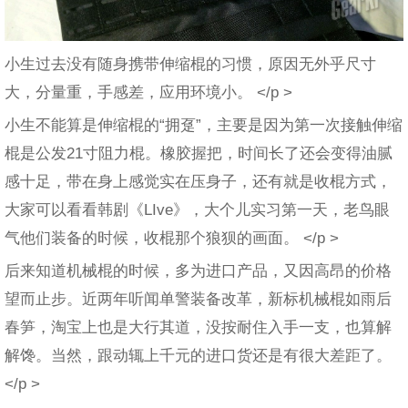
小生过去没有随身携带伸缩棍的习惯，原因无外乎尺寸
大，分量重，手感差，应用环境小。 </p >
小生不能算是伸缩棍的“拥趸”，主要是因为第一次接触伸缩
棍是公发21寸阻力棍。橡胶握把，时间长了还会变得油腻
感十足，带在身上感觉实在压身子，还有就是收棍方式，
大家可以看看韩剧《LIve》，大个儿实习第一天，老鸟眼
气他们装备的时候，收棍那个狼狈的画面。 </p >
后来知道机械棍的时候，多为进口产品，又因高昂的价格
望而止步。近两年听闻单警装备改革，新标机械棍如雨后
春笋，淘宝上也是大行其道，没按耐住入手一支，也算解
解馋。当然，跟动辄上千元的进口货还是有很大差距了。
</p >